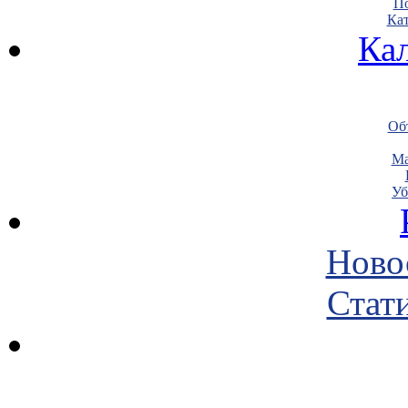
По
Кат
Ка
Объ
Ма
Уб
Ново
Стати