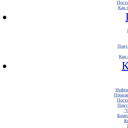
Пост
Как 
Поку
Как 
К
Нефтя
Произв
Пост
Поку
"
Комп
К