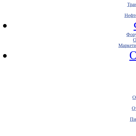
Тра
Нефт
Фору
О
Маркети
О
О
О
Пи