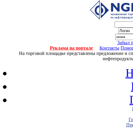
Забыл 
Реклама на портале
Контакты
Помо
На торговой площадке представлены предложение и спро
нефтепродукты
Н
Г
Пре