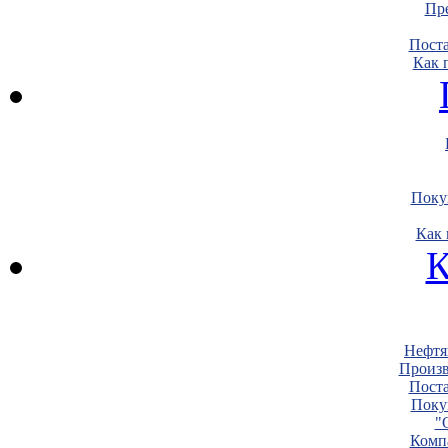
Пре
Пост
Как 
Поку
Как 
К
Нефтя
Произв
Пост
Поку
"
Комп