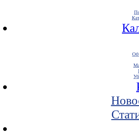
По
Кат
Ка
Объ
Ма
Уб
Ново
Стати