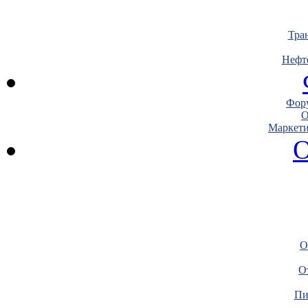
Тра
Нефт
Фору
О
Маркети
О
О
О
Пи