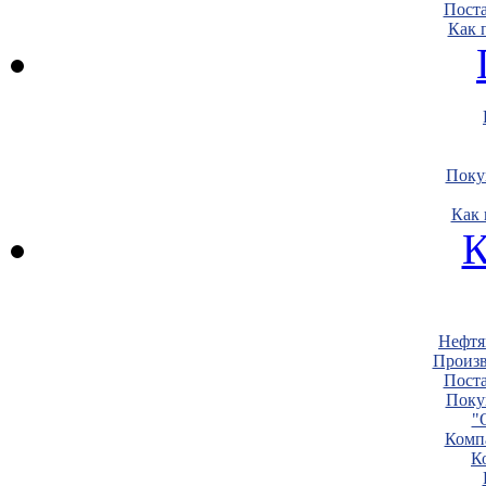
Пост
Как 
Поку
Как 
К
Нефтя
Произв
Пост
Поку
"
Комп
К