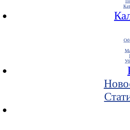
По
Кат
Ка
Объ
Ма
Уб
Ново
Стати