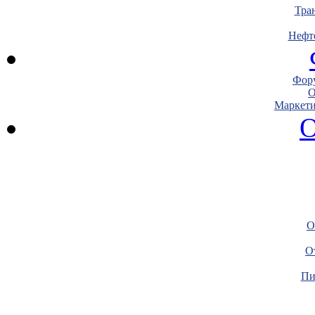
Тра
Нефт
Фору
О
Маркети
О
О
О
Пи