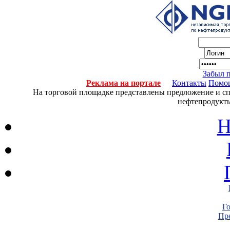
Забыл 
Реклама на портале
Контакты
Помо
На торговой площадке представлены предложение и спро
нефтепродукты
Н
Г
Пре