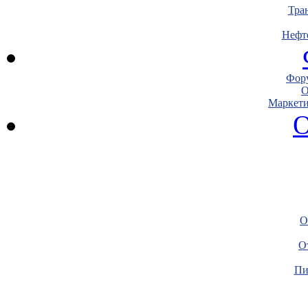
Тра
Нефт
Фору
О
Маркети
О
О
О
Пи