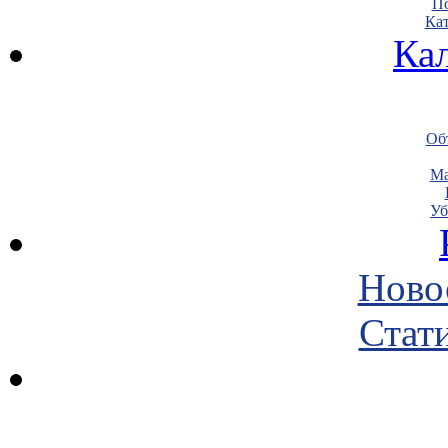
По
Кат
Ка
Объ
Ма
Уб
Ново
Стати