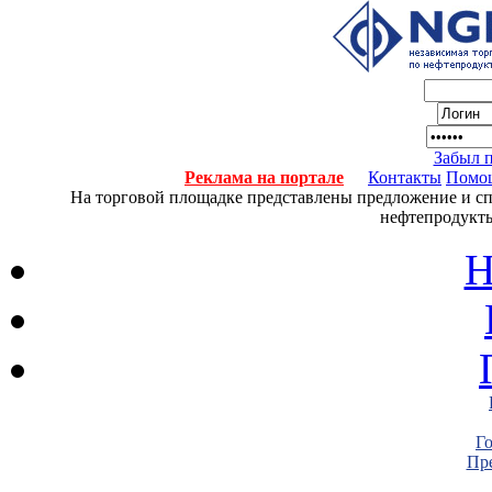
Забыл 
Реклама на портале
Контакты
Помо
На торговой площадке представлены предложение и спро
нефтепродукты
Н
Г
Пре