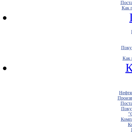
Пост
Как 
Поку
Как 
К
Нефтя
Произв
Пост
Поку
"
Комп
К