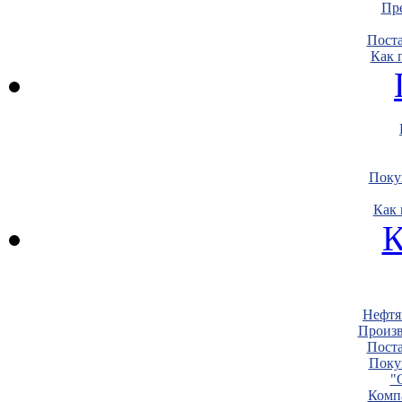
Пре
Пост
Как 
Поку
Как 
К
Нефтя
Произв
Пост
Поку
"
Комп