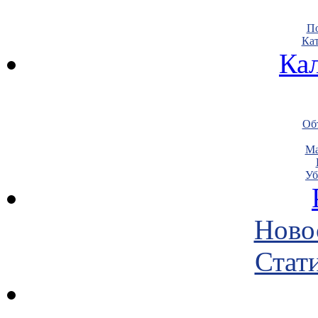
По
Кат
Ка
Объ
Ма
Уб
Ново
Стати