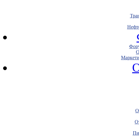
Тра
Нефт
Фору
О
Маркети
О
О
О
Пи