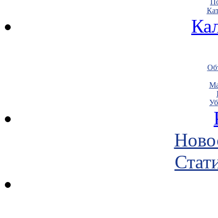
По
Кат
Ка
Объ
Ма
Уб
Ново
Стати