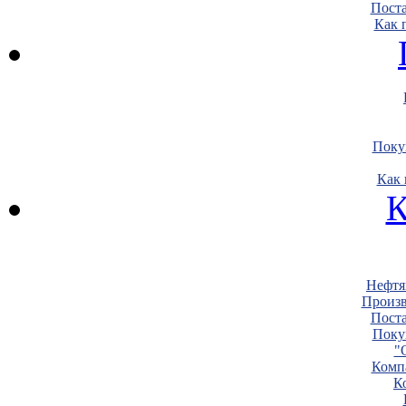
Пост
Как 
Поку
Как 
К
Нефтя
Произв
Пост
Поку
"
Комп
К