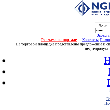
Забыл 
Реклама на портале
Контакты
Помо
На торговой площадке представлены предложение и спро
нефтепродукты
Н
Г
Пре