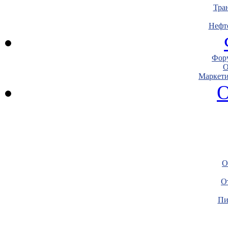
Тра
Нефт
Фору
О
Маркети
О
О
О
Пи