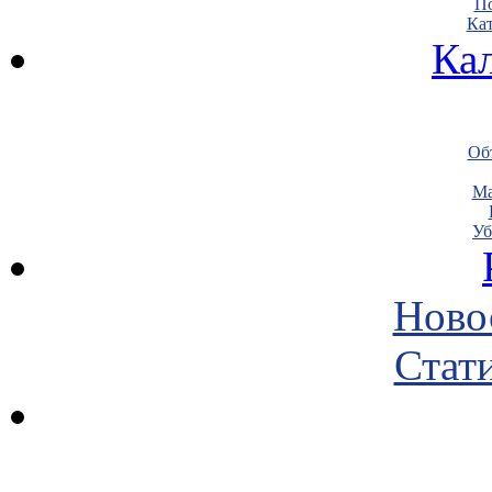
По
Кат
Ка
Объ
Ма
Уб
Ново
Стати