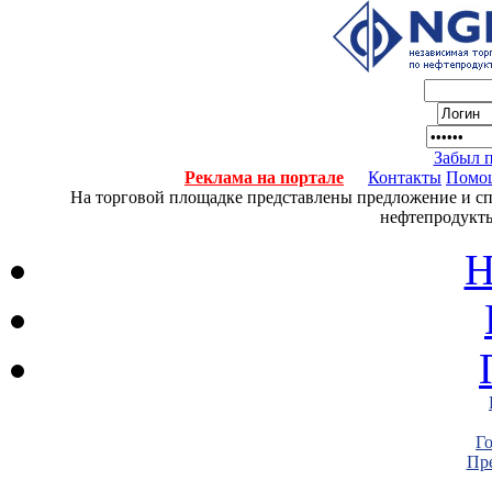
Забыл 
Реклама на портале
Контакты
Помо
На торговой площадке представлены предложение и спро
нефтепродукты
Н
Г
Пре