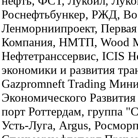
нефть, ФСТ, Лукойл, Луко
Роснефтьбункер, РЖД, Во
Ленморниипроект, Первая
Компания, НМТП, Wood M
Нефтетранссервис, ICIS H
экономики и развития тра
Gazpromneft Trading Мини
Экономического Развития
порт Роттердам, группа "
Усть-Луга, Argus, Росморп