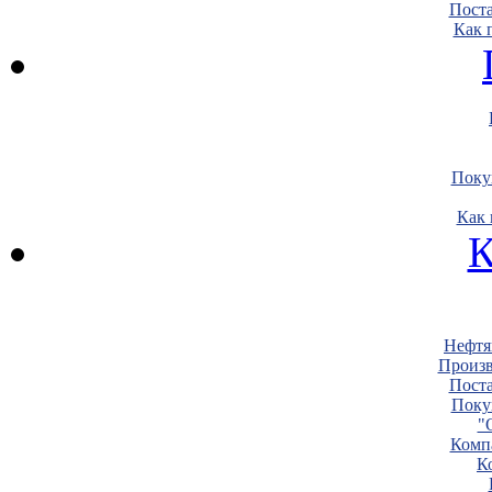
Пост
Как 
Поку
Как 
К
Нефтя
Произв
Пост
Поку
"
Комп
К