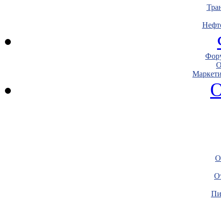
Тра
Нефт
Фору
О
Маркети
О
О
О
Пи