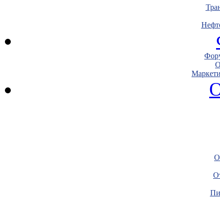
Тра
Нефт
Фору
О
Маркети
О
О
О
Пи