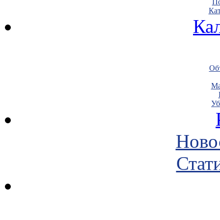
По
Кат
Ка
Объ
Ма
Уб
Ново
Стати