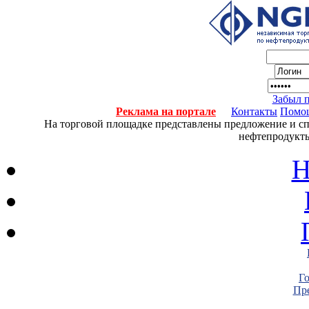
Забыл 
Реклама на портале
Контакты
Помо
На торговой площадке представлены предложение и спро
нефтепродукты
Н
Г
Пре