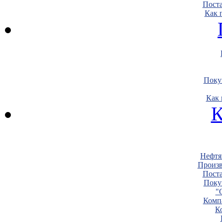
Пост
Как 
Поку
Как 
К
Нефтя
Произв
Пост
Поку
"
Комп
К