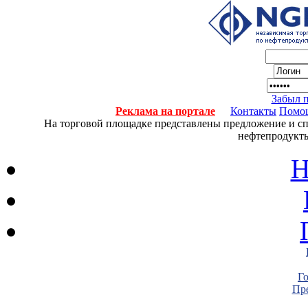
Забыл 
Реклама на портале
Контакты
Помо
На торговой площадке представлены предложение и спро
нефтепродукты
Н
Г
Пре