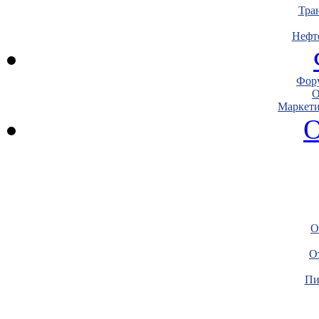
Тра
Нефт
Фору
О
Маркети
О
О
О
Пи