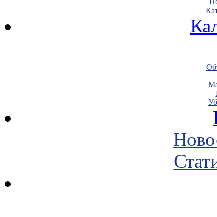
По
Кат
Ка
Объ
Ма
Уб
Ново
Стати