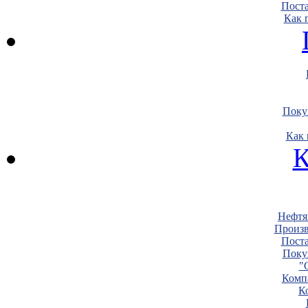
Пост
Как 
Поку
Как 
К
Нефтя
Произв
Пост
Поку
"
Комп
К