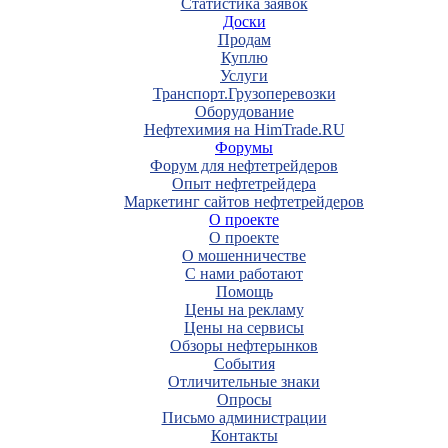
Статистика заявок
Доски
Продам
Куплю
Услуги
Транспорт.Грузоперевозки
Оборудование
Нефтехимия на HimTrade.RU
Форумы
Форум для нефтетрейдеров
Опыт нефтетрейдера
Маркетинг сайтов нефтетрейдеров
О проекте
О проекте
О мошенничестве
С нами работают
Помощь
Цены на рекламу
Цены на сервисы
Обзоры нефтерынков
События
Отличительные знаки
Опросы
Письмо администрации
Контакты