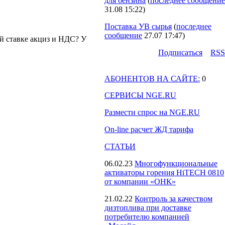
для бензина
(
последнее сообщение
31.08 15:22
)
Поставка УВ сырья
(
последнее
сообщение
27.07 17:47
)
й ставке акциз и НДС? У
Подпиcаться
RSS
АБОНЕНТОВ НА САЙТЕ:
0
СЕРВИСЫ NGE.RU
Размести спрос на NGE.RU
On-line расчет ЖД тарифа
СТАТЬИ
06.02.23
Многофункциональные
активаторы горения HiTECH 0810
от компании «ОНК»
21.02.22
Контроль за качеством
дизтоплива при доставке
потребителю компанией