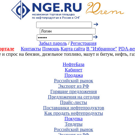
Забыл пароль
/
Регистрация
ортале
Контакты
Помощь
Карта сайта
В "Избранное"
PDA-ве
 спрос на бензин, дизельное топливо, мазут и битум, нефть, г
НефтеБаза
Кабинет
Продажа
Российский рынок
Экспорт из РФ
Горящие предложения
Предложения на сегодня
Прайс-листы
Поставщики нефтепродуктов
Как продать нефтепродукты
Покупка
Тендеры
Российский рынок
Экспорт из РФ