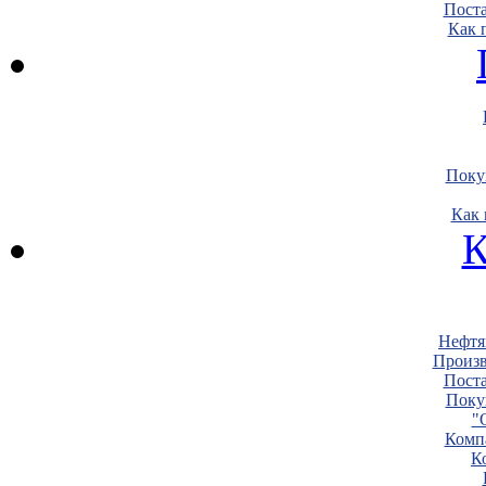
Пост
Как 
Поку
Как 
К
Нефтя
Произв
Пост
Поку
"
Комп
К