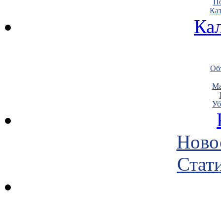
По
Кат
Ка
Объ
Ма
Уб
Ново
Стати