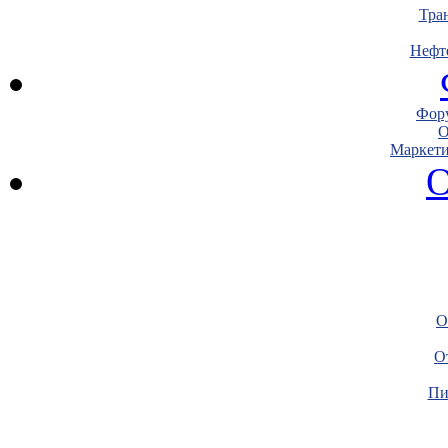
Тра
Нефт
Фору
О
Маркети
О
О
О
Пи