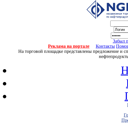
Забыл 
Реклама на портале
Контакты
Помо
На торговой площадке представлены предложение и спро
нефтепродукты
Н
Г
Пре