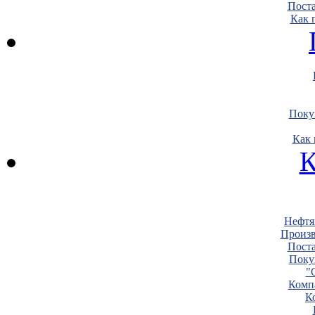
Пост
Как 
Поку
Как 
К
Нефтя
Произв
Пост
Поку
"
Комп
К