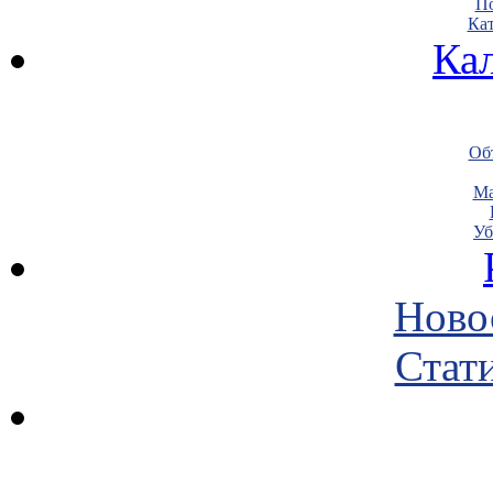
По
Кат
Ка
Объ
Ма
Уб
Ново
Стати