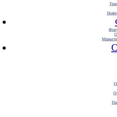
Тра
Нефт
Фору
О
Маркети
О
О
О
Пи