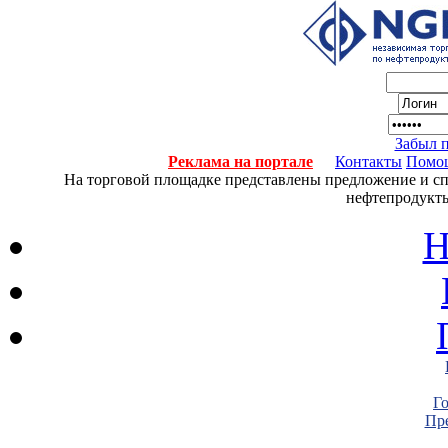
Забыл 
Реклама на портале
Контакты
Помо
На торговой площадке представлены предложение и спро
нефтепродукты
Н
Г
Пре