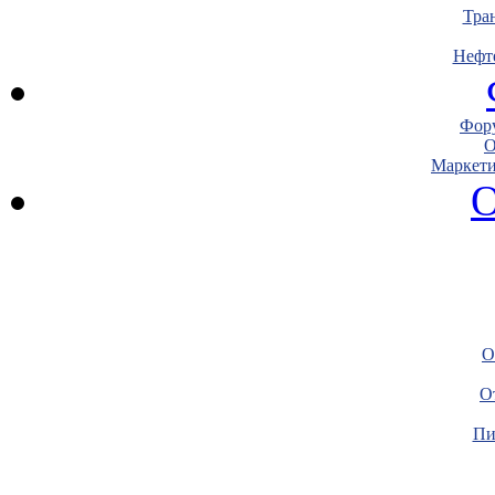
Тра
Нефт
Фору
О
Маркети
О
О
О
Пи