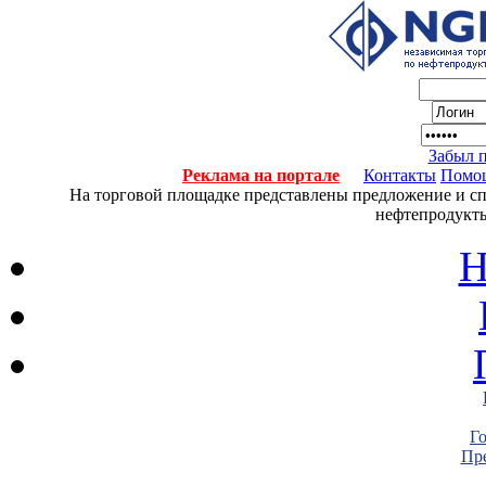
Забыл 
Реклама на портале
Контакты
Помо
На торговой площадке представлены предложение и спро
нефтепродукты
Н
Г
Пре