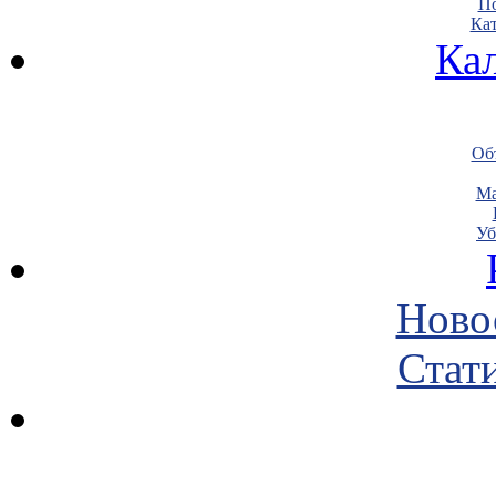
По
Кат
Ка
Объ
Ма
Уб
Ново
Стати