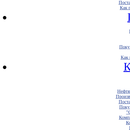
Пост
Как 
Поку
Как 
К
Нефтя
Произв
Пост
Поку
"
Комп
К