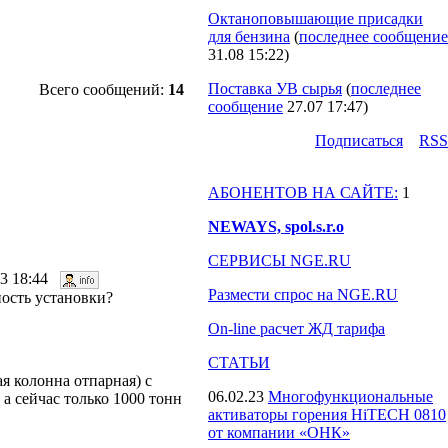
Октаноповышающие присадки
для бензина
(
последнее сообщение
31.08 15:22
)
Поставка УВ сырья
(
последнее
Всего сообщений:
14
сообщение
27.07 17:47
)
Подпиcаться
RSS
АБОНЕНТОВ НА САЙТЕ:
1
NEWAYS, spol.s.r.o
СЕРВИСЫ NGE.RU
13 18:44
Размести спрос на NGE.RU
ность установки?
On-line расчет ЖД тарифа
СТАТЬИ
ая колонна отпарная) с
06.02.23
Многофункциональные
 а сейчас только 1000 тонн
активаторы горения HiTECH 0810
от компании «ОНК»