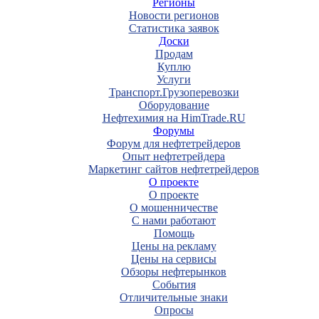
Регионы
Новости регионов
Статистика заявок
Доски
Продам
Куплю
Услуги
Транспорт.Грузоперевозки
Оборудование
Нефтехимия на HimTrade.RU
Форумы
Форум для нефтетрейдеров
Опыт нефтетрейдера
Маркетинг сайтов нефтетрейдеров
О проекте
О проекте
О мошенничестве
С нами работают
Помощь
Цены на рекламу
Цены на сервисы
Обзоры нефтерынков
События
Отличительные знаки
Опросы