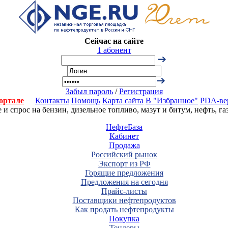
Сейчас на сайте
1 абонент
Забыл пароль
/
Регистрация
ортале
Контакты
Помощь
Карта сайта
В "Избранное"
PDA-ве
 спрос на бензин, дизельное топливо, мазут и битум, нефть, г
НефтеБаза
Кабинет
Продажа
Российский рынок
Экспорт из РФ
Горящие предложения
Предложения на сегодня
Прайс-листы
Поставщики нефтепродуктов
Как продать нефтепродукты
Покупка
Тендеры