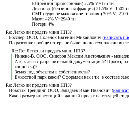
БП(бензин прямогонный) 2,5% V=175 тн
Дистилят (бензиновая фракция) 21,5% V=1505 т
СМТ (судовое маловязкое топливо) 30% V=2100
Мазут 42% V=2940 тн
Потери 4%
Re: Легко ли продать мини НПЗ?
Босслер, ООО, Поленок Евгений Михайлович (
написать пи
По разгонке вообще потерь не было, но по технологии выле
Re: Re: Легко ли продать мини НПЗ?
Индекс-В, ООО, Сидоров Максим Анатольевич - менедж
А как дела с разрешительной документацией? Проект, ра
концов :-))?
Земля под объектом в собственности?
Емкостной парк какой? Оформлен как ( т.е. в составе зав
Re: Легко ли продать мини НПЗ?
Новотэк-Трейдинг, ООО, Западаев Иван Иванович (
написат
Каков размер инвестиций в данный проект на текущей стад