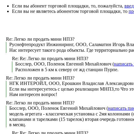
Если вы абонент торговой площадки, то, пожалуйста,
введ
Если вы не являетесь абонентом торговой площадки, то
пр
Re: Легко ли продать мини НПЗ?
Руснефтепродукт Инжиниринг, ООО, Саламатин Игорь Вла
Нас интересует такого рода объекты. Где территориально р
Re: Re: Легко ли продать мини НПЗ?
Босслер, ООО, Поленок Евгений Михайлович (
написать
Расположен в 5 км к северу от жд станции Пурпе.
Re: Легко ли продать мини НПЗ?
НГК ИНТЕРОЙЛ, ООО, Ерошкин Владислав Александрович
Если вы интересуетесь с целью реализации МНПЗ,то Что это
Нам интересен вопрос!
Re: Легко ли продать мини НПЗ?
Босслер, ООО, Поленок Евгений Михайлович (
написать пи
модель агрегата - классическая установка с 2мя колоннами (о
клапанами и тарелками (15 тарелок) вторая очередь готовнос
в месяц.
Re: Re: Легко ли продать мини НПЗ?