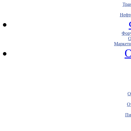
Тра
Нефт
Фору
О
Маркети
О
О
О
Пи