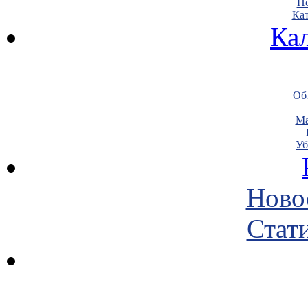
По
Кат
Ка
Объ
Ма
Уб
Ново
Стати