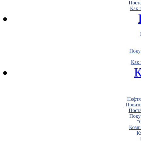
Пост
Как 
Поку
Как 
К
Нефтя
Произв
Пост
Поку
"
Комп
К