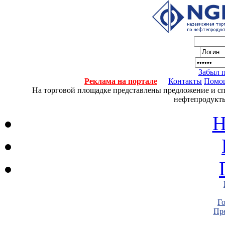
Забыл 
Реклама на портале
Контакты
Помо
На торговой площадке представлены предложение и спро
нефтепродукты
Н
Г
Пре