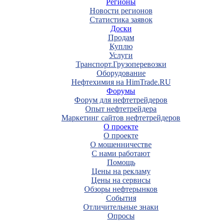
Регионы
Новости регионов
Статистика заявок
Доски
Продам
Куплю
Услуги
Транспорт.Грузоперевозки
Оборудование
Нефтехимия на HimTrade.RU
Форумы
Форум для нефтетрейдеров
Опыт нефтетрейдера
Маркетинг сайтов нефтетрейдеров
О проекте
О проекте
О мошенничестве
С нами работают
Помощь
Цены на рекламу
Цены на сервисы
Обзоры нефтерынков
События
Отличительные знаки
Опросы