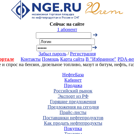
Сейчас на сайте
1 абонент
Забыл пароль
/
Регистрация
ортале
Контакты
Помощь
Карта сайта
В "Избранное"
PDA-ве
 спрос на бензин, дизельное топливо, мазут и битум, нефть, г
НефтеБаза
Кабинет
Продажа
Российский рынок
Экспорт из РФ
Горящие предложения
Предложения на сегодня
Прайс-листы
Поставщики нефтепродуктов
Как продать нефтепродукты
Покупка
Тендеры