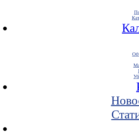
По
Кат
Ка
Объ
Ма
Уб
Ново
Стати