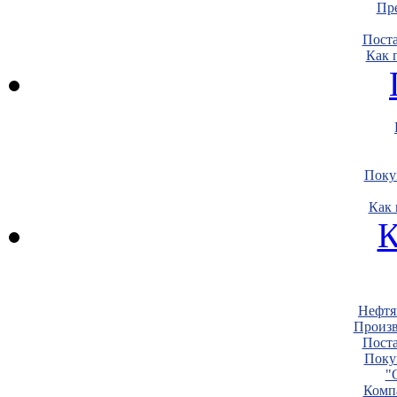
Пре
Пост
Как 
Поку
Как 
К
Нефтя
Произв
Пост
Поку
"
Комп