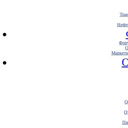
Тра
Нефт
Фору
О
Маркети
О
О
О
Пи