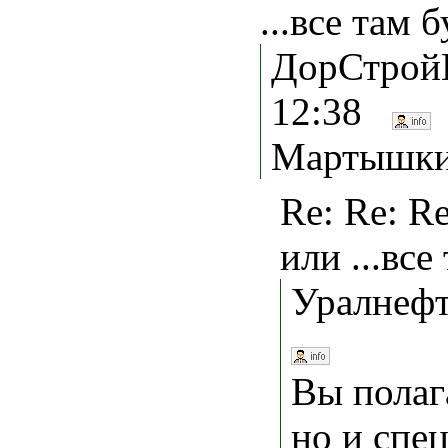
...все там 
ДорСтройК
12:38
Мартышкин
Re: Re: R
или ...все
Уралнефт
Вы полага
но и спе