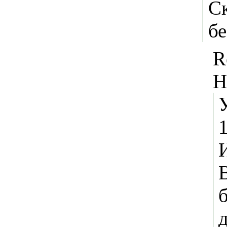
Ск
бе
R
Н