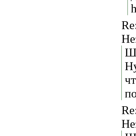
h
Re
Не
Ш
Ну
чт
п
Re
Не