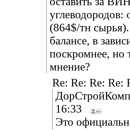
оставить за ВИН
углеводородов: 
(864$/тн сырья)
балансе, в зави
поскромнее, но 
мнение?
Re: Re: Re: Re:
ДорСтройКомпл
16:33
Это официальна