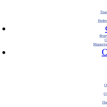
Тра
Нефт
Фору
О
Маркети
О
О
О
Пи