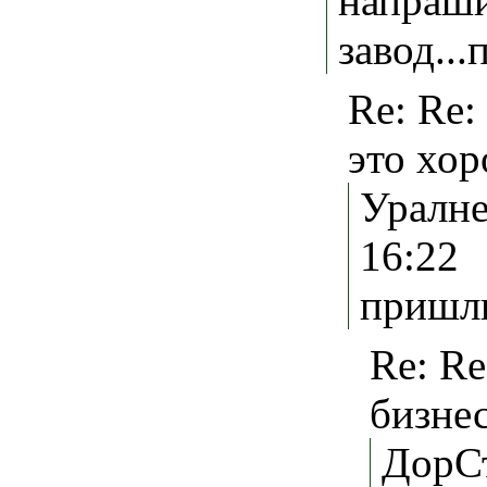
напраши
завод..
Re: Re:
это хор
Уралне
16:2
пришли
Re: Re
бизнес
ДорСт