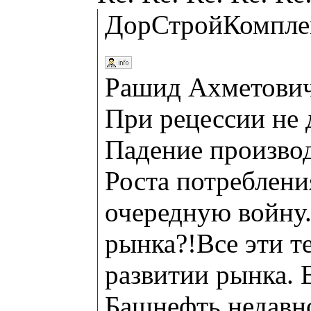
ДорСтройКомплек
Рашид Ахметович,
При рецессии не д
Падение производ
Роста потреблени
очередную войну.
рынка?!Все эти 
развитии рынка. 
Башнефть недавно