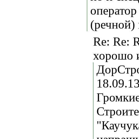
оператор
(речной) 
Re: Re: 
хорошо и
ДорСтро
18.09.1
Громкие
Строите
"Каучук