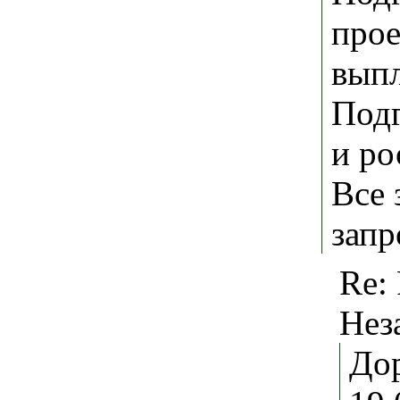
прое
выпл
Подг
и ро
Все 
запр
Re: 
Нез
Дор