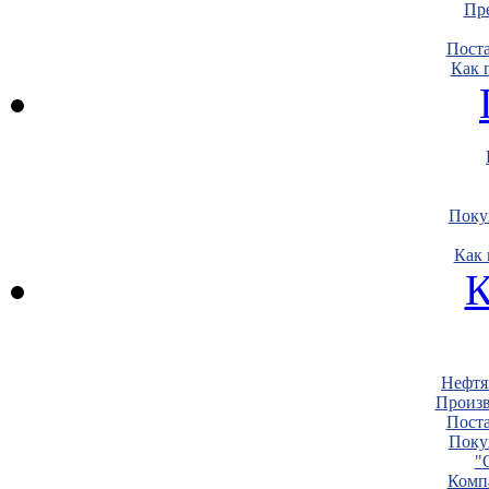
Пре
Пост
Как 
Поку
Как 
К
Нефтя
Произв
Пост
Поку
"
Комп