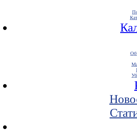
По
Кат
Ка
Объ
Ма
Уб
Ново
Стати