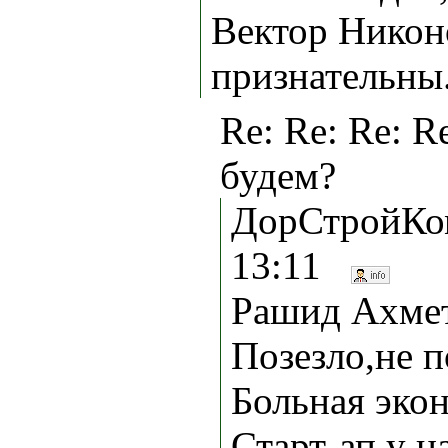
Вектор Никоно
признательны
Re: Re: Re: R
будем?
ДорСтройКом
13:11
Рашид Ахмето
Позезло,не п
Больная экон
Старт-ап у н