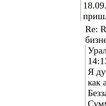
18.09
пришл
Re: R
бизне
Ура
14:
Я ду
как 
Безз
Сумм