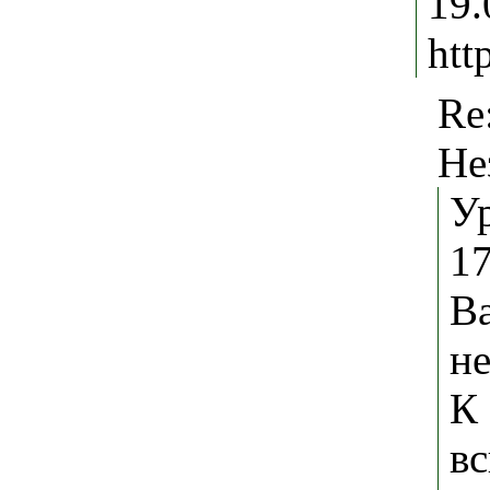
19
htt
Re
Не
У
1
В
не
К 
вс