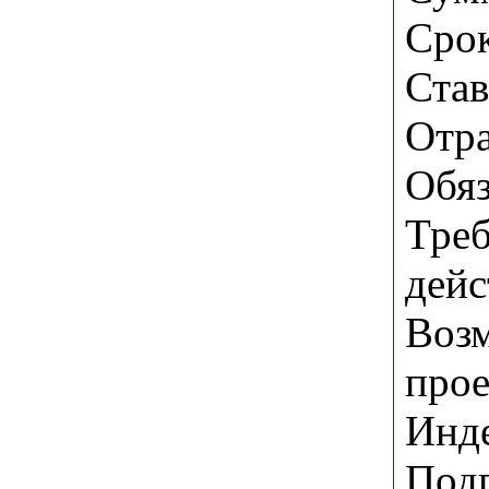
Срок
Став
Отра
Обяз
Треб
дейс
Возм
прое
Инде
Подг