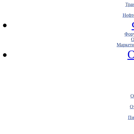
Тра
Нефт
Фору
О
Маркети
О
О
О
Пи