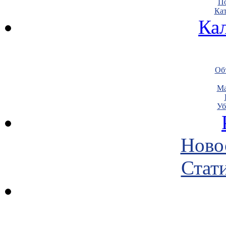
По
Кат
Ка
Объ
Ма
Уб
Ново
Стати