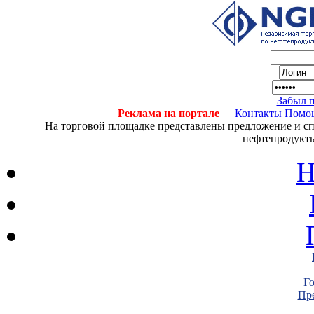
Забыл 
Реклама на портале
Контакты
Помо
На торговой площадке представлены предложение и спро
нефтепродукты
Н
Г
Пре