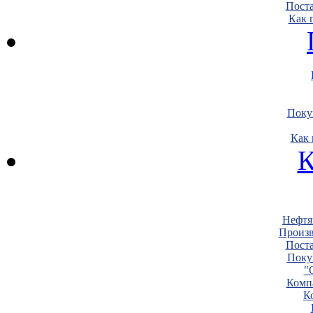
Пост
Как 
Поку
Как 
К
Нефтя
Произв
Пост
Поку
"
Комп
К