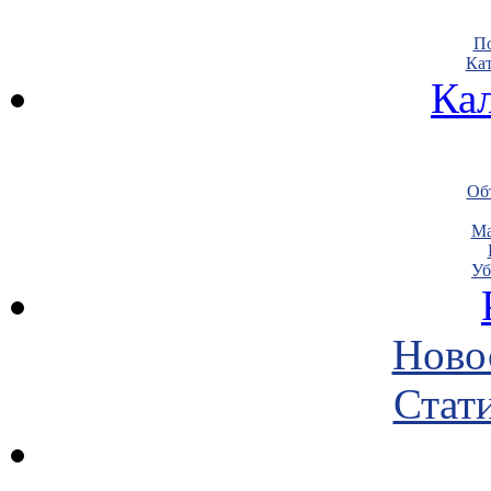
По
Кат
Ка
Объ
Ма
Уб
Ново
Стати