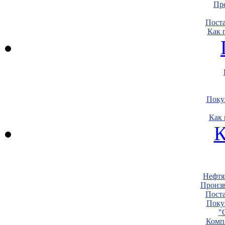
Пре
Пост
Как 
Поку
Как 
К
Нефтя
Произв
Пост
Поку
"
Комп