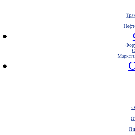
Тра
Нефт
Фору
О
Маркети
О
О
О
Пи