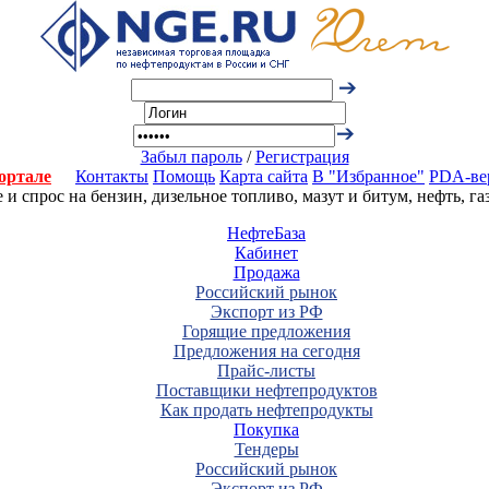
Забыл пароль
/
Регистрация
ортале
Контакты
Помощь
Карта сайта
В "Избранное"
PDA-ве
 спрос на бензин, дизельное топливо, мазут и битум, нефть, г
НефтеБаза
Кабинет
Продажа
Российский рынок
Экспорт из РФ
Горящие предложения
Предложения на сегодня
Прайс-листы
Поставщики нефтепродуктов
Как продать нефтепродукты
Покупка
Тендеры
Российский рынок
Экспорт из РФ