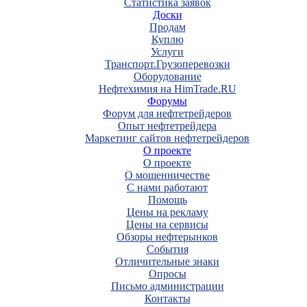
Статистика заявок
Доски
Продам
Куплю
Услуги
Транспорт.Грузоперевозки
Оборудование
Нефтехимия на HimTrade.RU
Форумы
Форум для нефтетрейдеров
Опыт нефтетрейдера
Маркетинг сайтов нефтетрейдеров
О проекте
О проекте
О мошенничестве
С нами работают
Помощь
Цены на рекламу
Цены на сервисы
Обзоры нефтерынков
События
Отличительные знаки
Опросы
Письмо администрации
Контакты