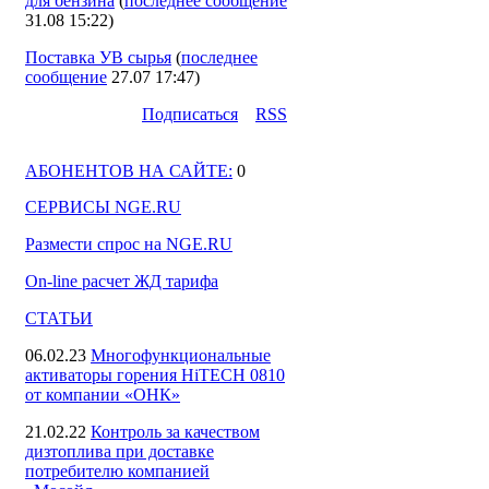
для бензина
(
последнее сообщение
31.08 15:22
)
Поставка УВ сырья
(
последнее
сообщение
27.07 17:47
)
Подпиcаться
RSS
АБОНЕНТОВ НА САЙТЕ:
0
СЕРВИСЫ NGE.RU
Размести спрос на NGE.RU
On-line расчет ЖД тарифа
СТАТЬИ
06.02.23
Многофункциональные
активаторы горения HiTECH 0810
от компании «ОНК»
21.02.22
Контроль за качеством
дизтоплива при доставке
потребителю компанией