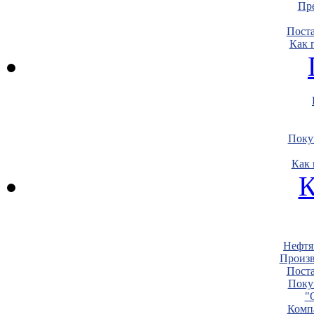
Пре
Пост
Как 
Поку
Как 
К
Нефтя
Произв
Пост
Поку
"
Комп