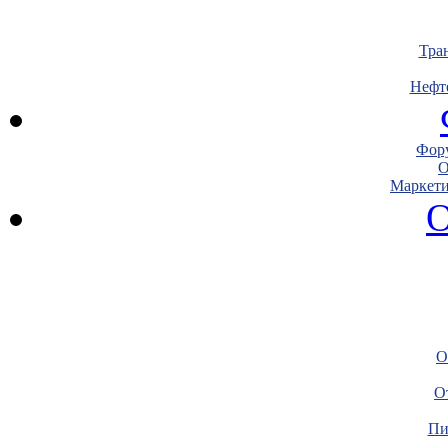
Тра
Нефт
Фору
О
Маркети
О
О
О
Пи