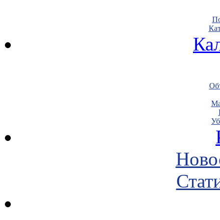
По
Кат
Ка
Объ
Ма
Уб
Ново
Стати