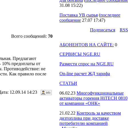
для бензина
(
последнее сообщение
31.08 15:22
)
Поставка УВ сырья
(
последнее
сообщение
27.07 17:47
)
Подпиcаться
RSS
Всего сообщений:
70
АБОНЕНТОВ НА САЙТЕ:
0
СЕРВИСЫ NGE.RU
ельная. Предлагают
 - 10% предоплаты от
Размести спрос на NGE.RU
ы. Противодействие: не
On-line расчет ЖД тарифа
ости. Как правило после
СТАТЬИ
ата: 12.09.14 14:23
06.02.23
Многофункциональные
активаторы горения HiTECH 0810
от компании «ОНК»
21.02.22
Контроль за качеством
дизтоплива при доставке
потребителю компанией