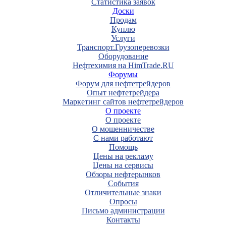
Статистика заявок
Доски
Продам
Куплю
Услуги
Транспорт.Грузоперевозки
Оборудование
Нефтехимия на HimTrade.RU
Форумы
Форум для нефтетрейдеров
Опыт нефтетрейдера
Маркетинг сайтов нефтетрейдеров
О проекте
О проекте
О мошенничестве
С нами работают
Помощь
Цены на рекламу
Цены на сервисы
Обзоры нефтерынков
События
Отличительные знаки
Опросы
Письмо администрации
Контакты