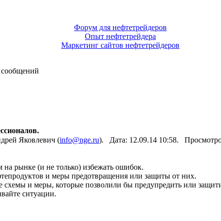
Форум для нефтетрейдеров
Опыт нефтетрейдера
Маркетинг сайтов нефтетрейдеров
 сообщений
ссионалов.
дрей Яковлевич (
info@nge.ru
). Дата: 12.09.14 10:58. Просмотр
 на рынке (и не только) избежать ошибок.
фтепродуктов и меры предотвращения или защиты от них.
 схемы и меры, которые позволили бы предупредить или защити
вайте ситуации.