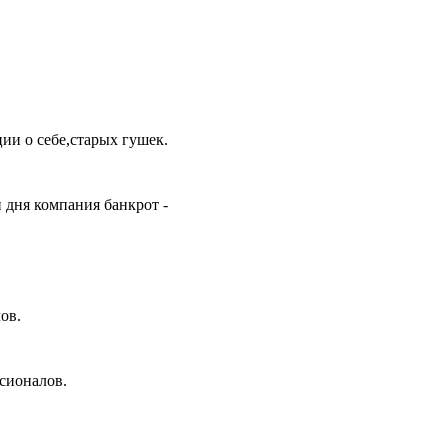
ии о себе,старых гушек.
и дня компания банкрот -
ов.
ссионалов.