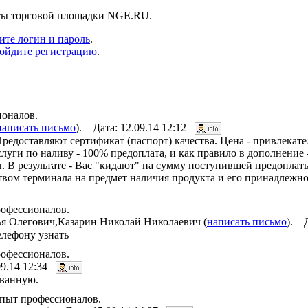
нты торговой площадки NGE.RU.
ите логин и пароль
.
ойдите регистрацию
.
ионалов.
написать письмо
). Дата: 12.09.14 12:12
Предоставляют сертификат (паспорт) качества. Цена - привлекат
слуги по наливу - 100% предоплата, и как правило в дополнение
. В результате - Вас "кидают" на сумму поступившей предоплат
дством терминала на предмет наличия продукта и его принадлежн
рофессионалов.
я Олегович,Казарин Николай Николаевич (
написать письмо
). Д
телефону узнать
рофессионалов.
09.14 12:34
ованную.
Опыт профессионалов.