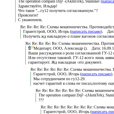
The operation compani D@ -(AkmiTek), Stanislav (
написа
Здравствуйте, Ильдар!
Что такое "...гу12 получить согласованную."?
Проясните!
С уважением,
Re: Re: Re: Re: Схемы мошенничества. Противодейс
Гарантстрой, ООО, Игорь (
написать письмо
). Дат
Получить жд накладную о плане вагонов согласова
Re: Re: Re: Re: Re: Схемы мошенничества. Проти
Медипарт, ООО, Александр (
). Дата: 16.09.
Ваши рассуждения о роли согласованной ГУ-12 
Или отсутствии таковой. ГУ-12 всего лишь заявк
гарантирует. Жд накладная -это документ.
Re: Re: Re: Re: Re: Re: Схемы мошенничества
Гарантстрой, ООО, Игорь (
написать письмо
)
Мы сотрудничаем по гу12-29.
насчет гарантий я слова не писал,поэтому о
Re: Re: Re: Re: Re: Re: Re: Схемы мошенни
The operation compani D@ -(AkmiTek), Stanis
???
Re: Re: Re: Re: Re: Re: Re: Re: Схемы 
Гарантстрой, ООО, Игорь (
написать пи