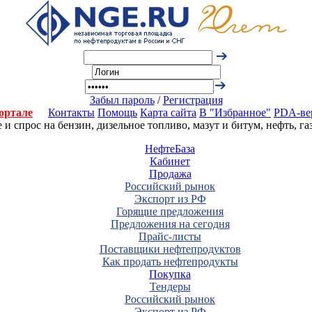
Забыл пароль
/
Регистрация
ортале
Контакты
Помощь
Карта сайта
В "Избранное"
PDA-ве
 спрос на бензин, дизельное топливо, мазут и битум, нефть, г
НефтеБаза
Кабинет
Продажа
Российский рынок
Экспорт из РФ
Горящие предложения
Предложения на сегодня
Прайс-листы
Поставщики нефтепродуктов
Как продать нефтепродукты
Покупка
Тендеры
Российский рынок
Экспорт из РФ