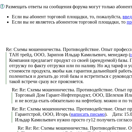
Размещать ответы на сообщения форума могут только абоне
Если вы абонент торговой площадки, то, пожалуйста,
введ
Если вы не являетесь абонентом торговой площадки, то
пр
Re: Схемы мошенничества. Противодействие. Опыт професс
ТАН трейд, ООО, Зарипов Ильдар Камильевич, менеджер (
Компания предлагает продукт со своей (арендуемой) базы. 
отгрузку по факту отгрузки или по наливу. Но жд тариф и у
стоимости продукта, якобы как гарантия дальнейшей работы
полениться и доехать до этой базы и встретиться с руково
такой встречи сразу все проясняется.
Re: Re: Схемы мошенничества. Противодействие. Опыт п
Торговый Дом Гарант-Нефтепродукт, ООО, Шелехов Иль
и не всегда ехать обязательно на нефтебазу. можно и по 
Re: Re: Схемы мошенничества. Противодействие. Опыт п
Гарантстрой, ООО, Игорь (
написать письмо
). Дата: 15.
Ильдар Камильевич нужно просто гу12 получить соглас
Re: Re: Re: Схемы мошенничества. Противодействие. 