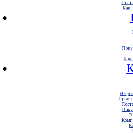
Пост
Как 
Поку
Как 
К
Нефтя
Произв
Пост
Поку
"
Комп
К