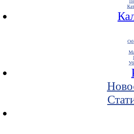
По
Кат
Ка
Объ
Ма
Уб
Ново
Стати