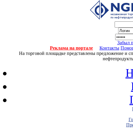
Забыл 
Реклама на портале
Контакты
Помо
На торговой площадке представлены предложение и спро
нефтепродукты
Н
Г
Пре