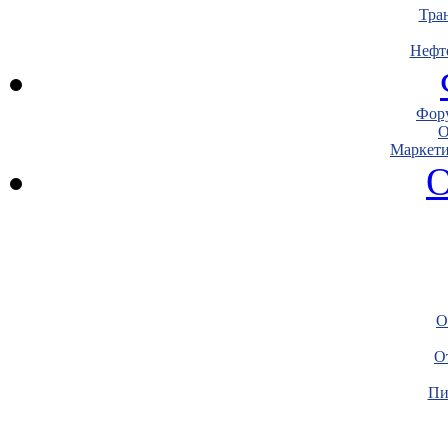
Тра
Нефт
Фору
О
Маркети
О
О
О
Пи