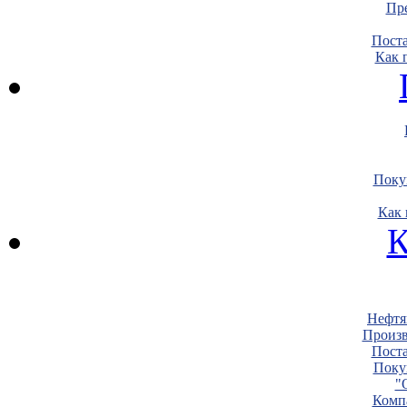
Пре
Пост
Как 
Поку
Как 
К
Нефтя
Произв
Пост
Поку
"
Комп