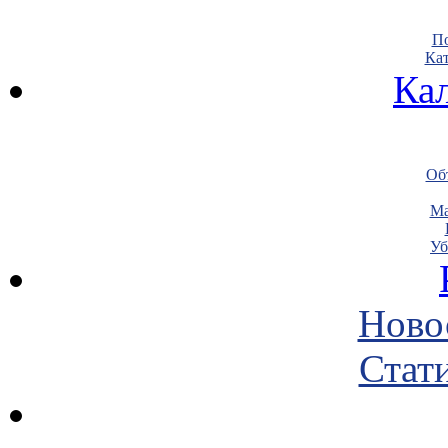
По
Кат
Ка
Объ
Ма
Уб
Ново
Стати