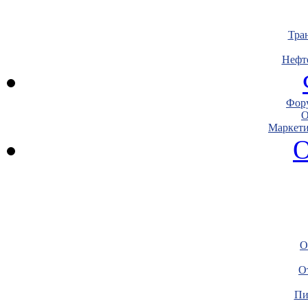
Тра
Нефт
Фору
О
Маркети
О
О
О
Пи