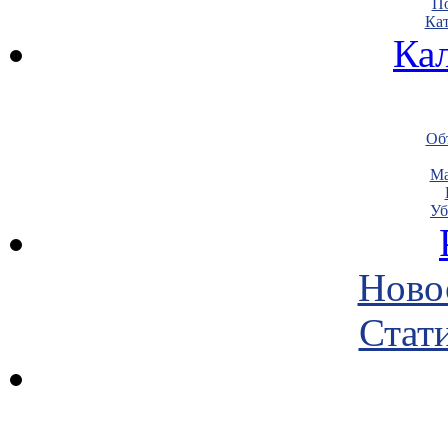
По
Кат
Ка
Объ
Ма
Уб
Ново
Стати