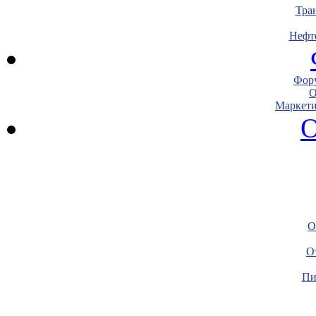
Тра
Нефт
Фору
О
Маркети
О
О
О
Пи