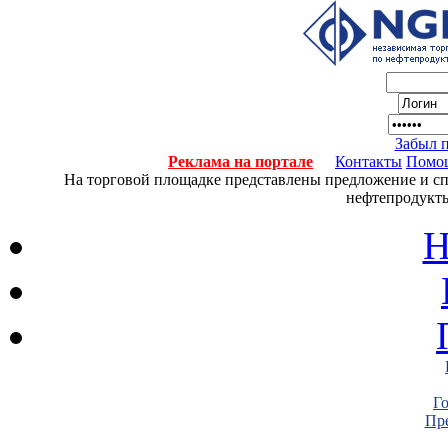
Забыл 
Реклама на портале
Контакты
Помо
На торговой площадке представлены предложение и спро
нефтепродукты
Н
Г
Пре