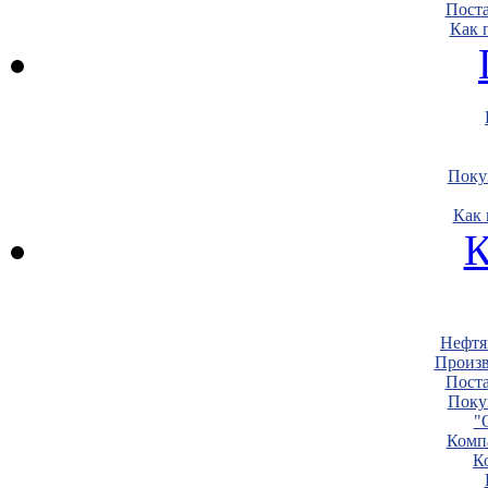
Пост
Как 
Поку
Как 
К
Нефтя
Произв
Пост
Поку
"
Комп
К