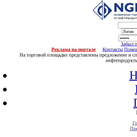
Забыл 
Реклама на портале
Контакты
Помо
На торговой площадке представлены предложение и спро
нефтепродукты
Н
Г
Пре