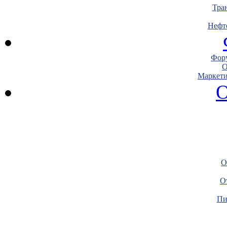
Тра
Нефт
Фору
О
Маркети
О
О
О
Пи