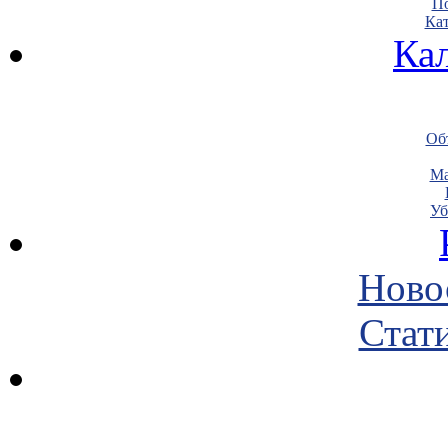
По
Кат
Ка
Объ
Ма
Уб
Ново
Стати