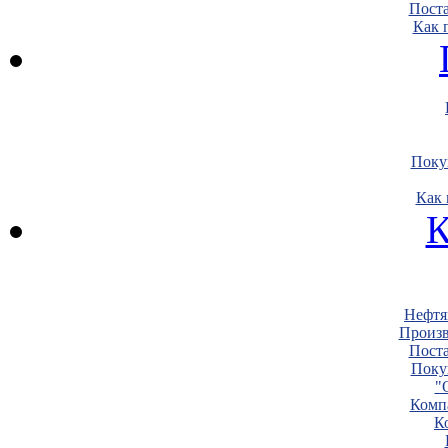
Пост
Как 
Поку
Как 
К
Нефтя
Произв
Пост
Поку
"
Комп
К