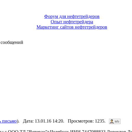
Форум для нефтетрейдеров
Опыт нефтетрейдера
Маркетинг сайтов нефтетрейдеров
 сообщений
ь письмо
). Дата: 13.01.16 14:20. Просмотров: 1235.
ты с ООО ТД "Ветеран"г.Челябнск.ИНН 7447088833.Директор Л