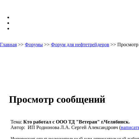
Главная
>>
Форумы
>>
Форум для нефтетрейдеров
>> Просмотр
Просмотр сообщений
Тема:
Кто работал с ООО ТД "Ветеран" г.Челябинск.
Автор: ИП Родионова Л.А. Сергей Александровч (
написат
Интересует опыт положительный или отрицательный рабо