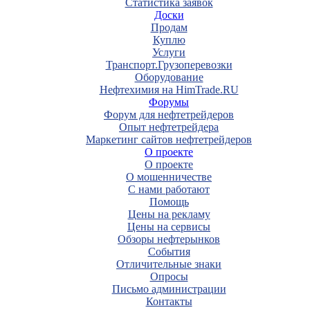
Статистика заявок
Доски
Продам
Куплю
Услуги
Транспорт.Грузоперевозки
Оборудование
Нефтехимия на HimTrade.RU
Форумы
Форум для нефтетрейдеров
Опыт нефтетрейдера
Маркетинг сайтов нефтетрейдеров
О проекте
О проекте
О мошенничестве
С нами работают
Помощь
Цены на рекламу
Цены на сервисы
Обзоры нефтерынков
События
Отличительные знаки
Опросы
Письмо администрации
Контакты