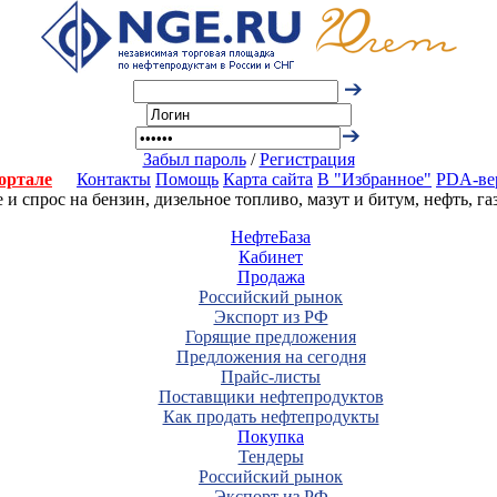
Забыл пароль
/
Регистрация
ортале
Контакты
Помощь
Карта сайта
В "Избранное"
PDA-ве
 спрос на бензин, дизельное топливо, мазут и битум, нефть, г
НефтеБаза
Кабинет
Продажа
Российский рынок
Экспорт из РФ
Горящие предложения
Предложения на сегодня
Прайс-листы
Поставщики нефтепродуктов
Как продать нефтепродукты
Покупка
Тендеры
Российский рынок
Экспорт из РФ