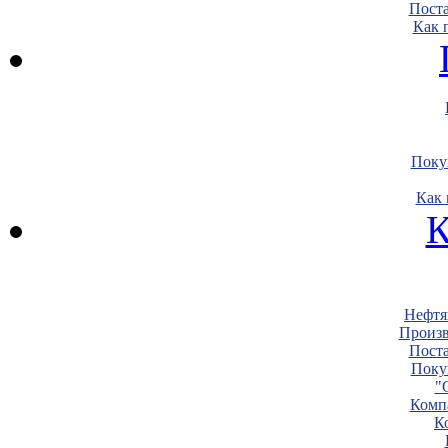
Пост
Как 
Поку
Как 
К
Нефтя
Произв
Пост
Поку
"
Комп
К