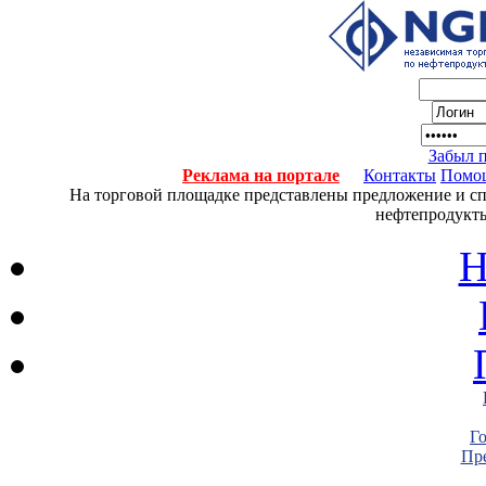
Забыл 
Реклама на портале
Контакты
Помо
На торговой площадке представлены предложение и спро
нефтепродукты
Н
Г
Пре