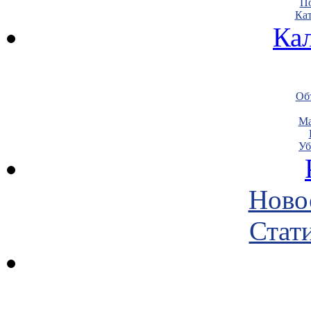
По
Кат
Ка
Объ
Ма
Уб
Ново
Стати