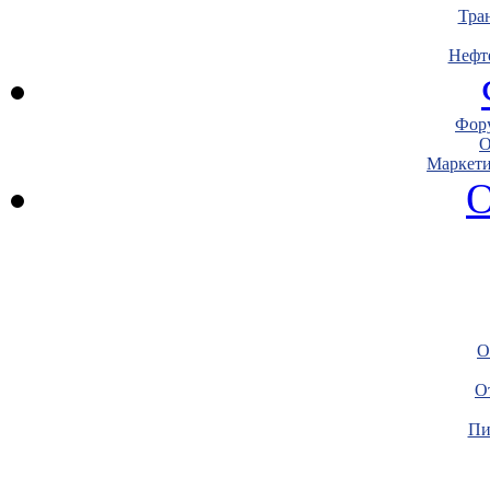
Тра
Нефт
Фору
О
Маркети
О
О
О
Пи