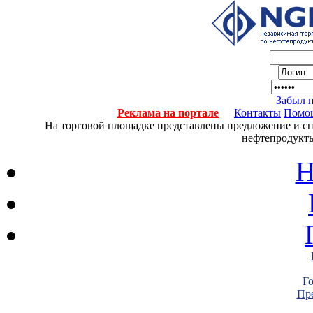
Забыл 
Реклама на портале
Контакты
Помо
На торговой площадке представлены предложение и спро
нефтепродукты
Н
Г
Пре