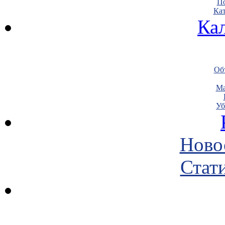
По
Кат
Ка
Объ
Ма
Уб
Ново
Стати