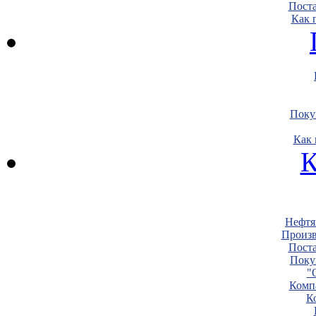
Пост
Как 
Поку
Как 
К
Нефтя
Произв
Пост
Поку
"
Комп
К