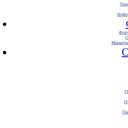
Тра
Нефт
Фору
О
Маркети
О
О
О
Пи