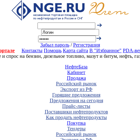
Забыл пароль
/
Регистрация
ортале
Контакты
Помощь
Карта сайта
В "Избранное"
PDA-ве
 спрос на бензин, дизельное топливо, мазут и битум, нефть, г
НефтеБаза
Кабинет
Продажа
Российский рынок
Экспорт из РФ
Горящие предложения
Предложения на сегодня
Прайс-листы
Поставщики нефтепродуктов
Как продать нефтепродукты
Покупка
Тендеры
Российский рынок
Экспорт из РФ