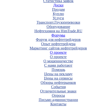
Статистика заявок
Доски
Продам
Куплю
Услуги
Транспорт.Грузоперевозки
Оборудование
Нефтехимия на HimTrade.RU
Форумы
Форум для нефтетрейдеров
Опыт нефтетрейдера
Маркетинг сайтов нефтетрейдеров
О проекте
О проекте
О мошенничестве
С нами работают
Помощь
Цены на рекламу
Цены на сервисы
Обзоры нефтерынков
События
Отличительные знаки
Опросы
Письмо администрации
Контакты