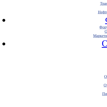
Тра
Нефт
Фору
О
Маркети
О
О
О
Пи