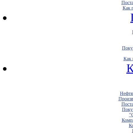
Пост
Как 
Поку
Как 
К
Нефтя
Произв
Пост
Поку
"
Комп
К