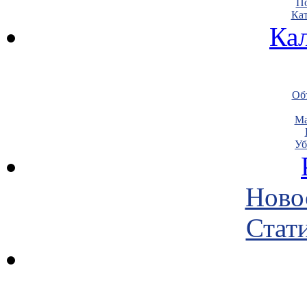
По
Кат
Ка
Объ
Ма
Уб
Ново
Стати