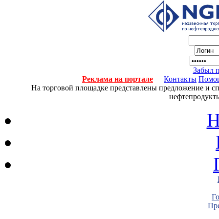
Забыл 
Реклама на портале
Контакты
Помо
На торговой площадке представлены предложение и спро
нефтепродукты
Н
Г
Пре