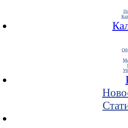
По
Кат
Ка
Объ
Ма
Уб
Ново
Стати