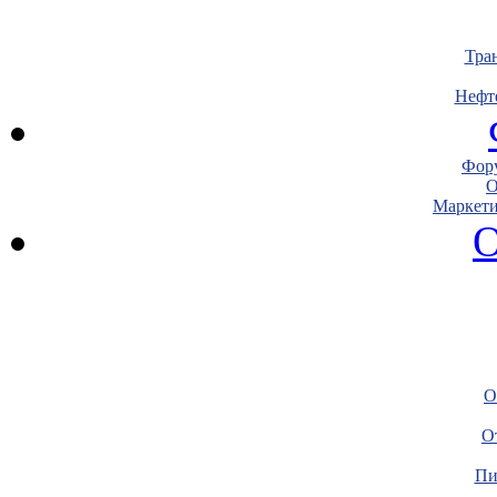
Тра
Нефт
Фору
О
Маркети
О
О
О
Пи