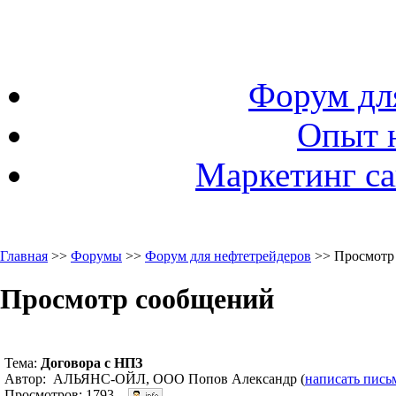
Форум дл
Опыт 
Маркетинг са
Главная
>>
Форумы
>>
Форум для нефтетрейдеров
>> Просмотр
Просмотр сообщений
Тема:
Договора с НПЗ
Автор: АЛЬЯНС-ОЙЛ, ООО Попов Александр (
написать пись
Просмотров: 1793.