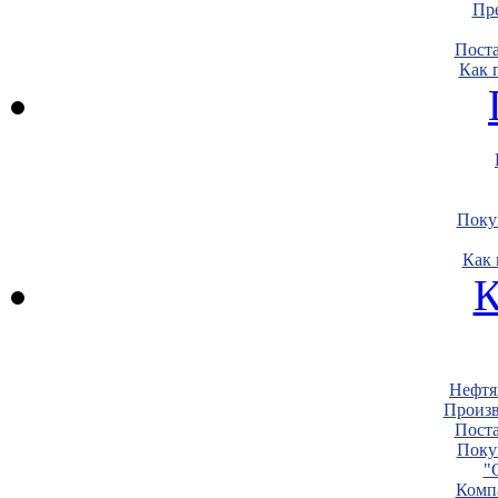
Пре
Пост
Как 
Поку
Как 
К
Нефтя
Произв
Пост
Поку
"
Комп