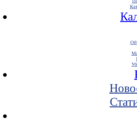
По
Кат
Ка
Объ
Ма
Уб
Ново
Стати