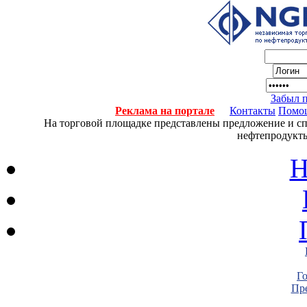
Забыл 
Реклама на портале
Контакты
Помо
На торговой площадке представлены предложение и спро
нефтепродукты
Н
Г
Пре