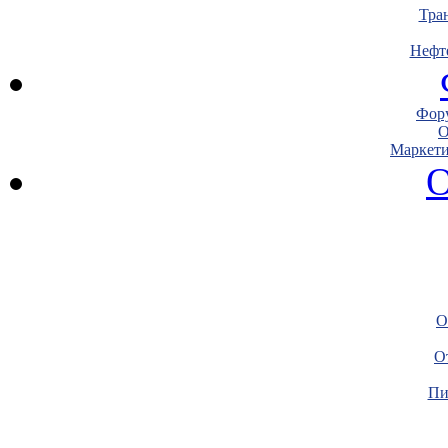
Тра
Нефт
Фору
О
Маркети
О
О
О
Пи