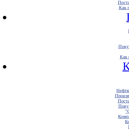
Пост
Как 
Поку
Как 
К
Нефтя
Произв
Пост
Поку
"
Комп
К