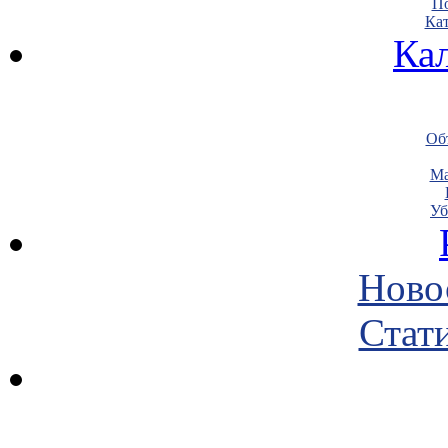
По
Кат
Ка
Объ
Ма
Уб
Ново
Стати