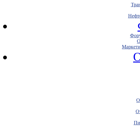
Тра
Нефт
Фору
О
Маркети
О
О
О
Пи