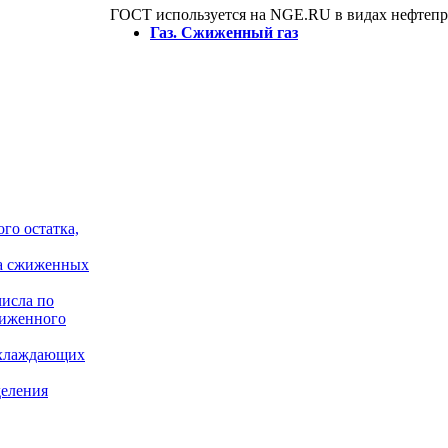
ГОСТ используeтся на NGE.RU в видах нефтепр
Газ. Сжиженный газ
го остатка,
ха сжиженных
числа по
жиженного
охлаждающих
деления