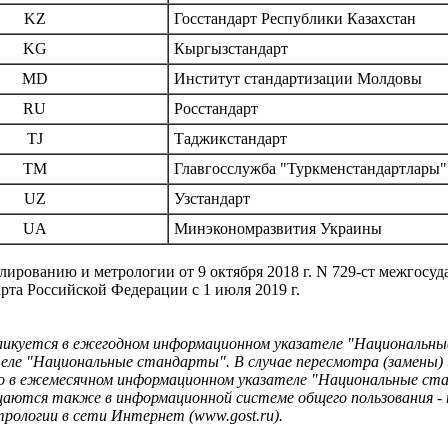
KZ
Госстандарт Республики Казахстан
KG
Кыргызстандарт
MD
Институт стандартизации Молдовы
RU
Росстандарт
TJ
Таджикстандарт
TM
Главгосслужба "Туркменстандартлары"
UZ
Узстандарт
UA
Минэкономразвития Украины
рованию и метрологии от 9 октября 2018 г. N 729-ст межгосу
арта Российской Федерации с 1 июля 2019 г.
ликуется в ежегодном информационном указателе "Национальны
теле "Национальные стандарты". В случае пересмотра (замены
о в ежемесячном информационном указателе "Национальные ст
аются также в информационной системе общего пользования - 
рологии в сети Интернет (www.gost.ru).