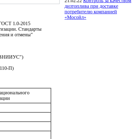
21.02.22
Контроль за качеством
дизтоплива при доставке
потребителю компанией
«Мосойл»
ГОСТ 1.0-2015
тизации. Стандарты
ления и отмены"
"ВНИИУС")
110-П)
ационального
зации