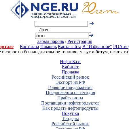
Забыл пароль
/
Регистрация
ортале
Контакты
Помощь
Карта сайта
В "Избранное"
PDA-ве
 спрос на бензин, дизельное топливо, мазут и битум, нефть, г
НефтеБаза
Кабинет
Продажа
Российский рынок
Экспорт из РФ
Горящие предложения
Предложения на сегодня
Прайс-листы
Поставщики нефтепродуктов
Как продать нефтепродукты
Покупка
Тендеры
Российский рынок
Экспорт из РФ