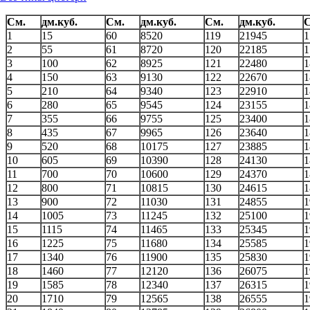
См.
дм.куб.
См.
дм.куб.
См.
дм.куб.
С
1
15
60
8520
119
21945
1
2
55
61
8720
120
22185
1
3
100
62
8925
121
22480
1
4
150
63
9130
122
22670
1
5
210
64
9340
123
22910
1
6
280
65
9545
124
23155
1
7
355
66
9755
125
23400
1
8
435
67
9965
126
23640
1
9
520
68
10175
127
23885
1
10
605
69
10390
128
24130
1
11
700
70
10600
129
24370
1
12
800
71
10815
130
24615
1
13
900
72
11030
131
24855
1
14
1005
73
11245
132
25100
1
15
1115
74
11465
133
25345
1
16
1225
75
11680
134
25585
1
17
1340
76
11900
135
25830
1
18
1460
77
12120
136
26075
1
19
1585
78
12340
137
26315
1
20
1710
79
12565
138
26555
1