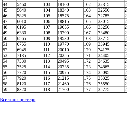
44
5460
103
18100
162
32315
2
45
5640
104
18340
163
32550
2
46
5825
105
18575
164
32785
2
47
6010
106
18815
165
33015
2
48
6195
107
19055
166
33250
2
49
6380
108
19290
167
33480
2
50
6565
109
19530
168
33715
2
51
6755
110
19770
169
33945
2
52
6945
111
20010
170
34175
2
53
7135
112
20255
171
34405
2
54
7330
113
20495
172
34635
2
55
7525
114
20735
173
34865
2
56
7720
115
20975
174
35095
2
57
7920
116
21215
175
35325
2
58
8120
117
21460
176
35550
2
59
8320
118
21700
177
35775
2
Все типы цистерн