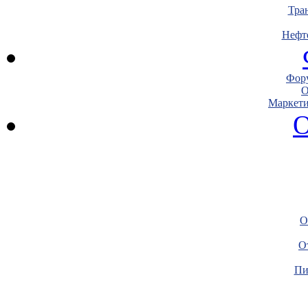
Тра
Нефт
Фору
О
Маркети
О
О
О
Пи