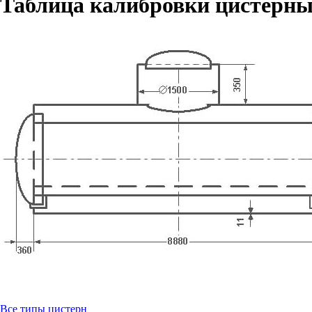
Таблица калибровки цистерны
Все типы цистерн