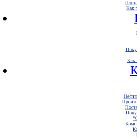
Пост
Как 
Поку
Как 
К
Нефтя
Произв
Пост
Поку
"
Комп
К