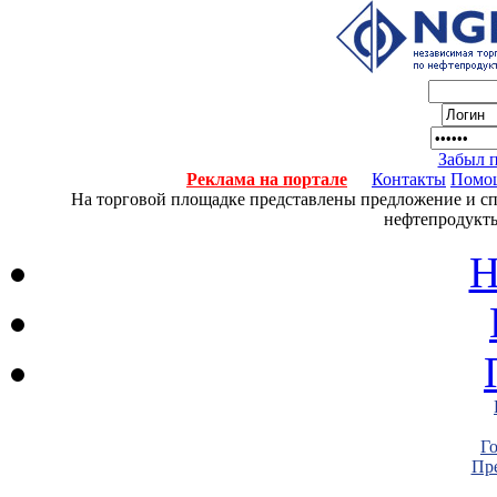
Забыл 
Реклама на портале
Контакты
Помо
На торговой площадке представлены предложение и спро
нефтепродукты
Н
Г
Пре