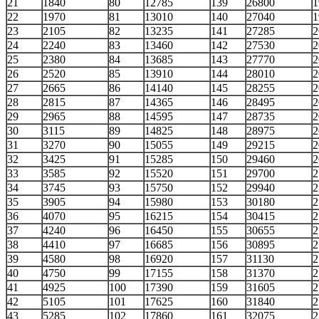
21
1840
80
12785
139
26800
1
22
1970
81
13010
140
27040
1
23
2105
82
13235
141
27285
2
24
2240
83
13460
142
27530
2
25
2380
84
13685
143
27770
2
26
2520
85
13910
144
28010
2
27
2665
86
14140
145
28255
2
28
2815
87
14365
146
28495
2
29
2965
88
14595
147
28735
2
30
3115
89
14825
148
28975
2
31
3270
90
15055
149
29215
2
32
3425
91
15285
150
29460
2
33
3585
92
15520
151
29700
2
34
3745
93
15750
152
29940
2
35
3905
94
15980
153
30180
2
36
4070
95
16215
154
30415
2
37
4240
96
16450
155
30655
2
38
4410
97
16685
156
30895
2
39
4580
98
16920
157
31130
2
40
4750
99
17155
158
31370
2
41
4925
100
17390
159
31605
2
42
5105
101
17625
160
31840
2
43
5285
102
17860
161
32075
2