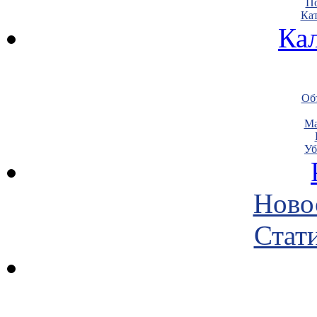
По
Кат
Ка
Объ
Ма
Уб
Ново
Стати