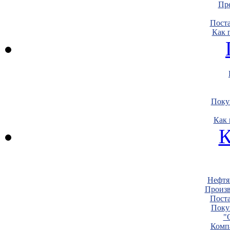
Пре
Пост
Как 
Поку
Как 
К
Нефтя
Произв
Пост
Поку
"
Комп