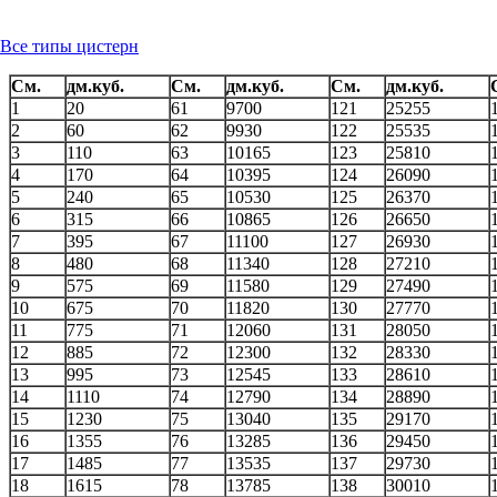
Все типы цистерн
См.
дм.куб.
См.
дм.куб.
См.
дм.куб.
1
20
61
9700
121
25255
2
60
62
9930
122
25535
3
110
63
10165
123
25810
4
170
64
10395
124
26090
5
240
65
10530
125
26370
6
315
66
10865
126
26650
7
395
67
11100
127
26930
8
480
68
11340
128
27210
9
575
69
11580
129
27490
10
675
70
11820
130
27770
11
775
71
12060
131
28050
12
885
72
12300
132
28330
13
995
73
12545
133
28610
14
1110
74
12790
134
28890
15
1230
75
13040
135
29170
16
1355
76
13285
136
29450
17
1485
77
13535
137
29730
18
1615
78
13785
138
30010