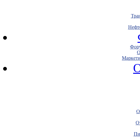
Тра
Нефт
Фору
О
Маркети
О
О
О
Пи