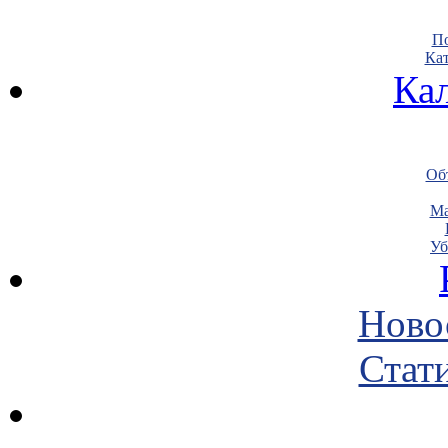
По
Кат
Ка
Объ
Ма
Уб
Ново
Стати