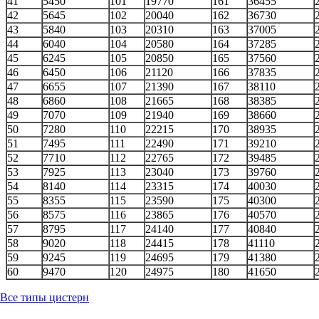
41
5450
101
19770
161
36455
42
5645
102
20040
162
36730
43
5840
103
20310
163
37005
44
6040
104
20580
164
37285
45
6245
105
20850
165
37560
46
6450
106
21120
166
37835
47
6655
107
21390
167
38110
48
6860
108
21665
168
38385
49
7070
109
21940
169
38660
50
7280
110
22215
170
38935
51
7495
111
22490
171
39210
52
7710
112
22765
172
39485
53
7925
113
23040
173
39760
54
8140
114
23315
174
40030
55
8355
115
23590
175
40300
56
8575
116
23865
176
40570
57
8795
117
24140
177
40840
58
9020
118
24415
178
41110
59
9245
119
24695
179
41380
60
9470
120
24975
180
41650
Все типы цистерн