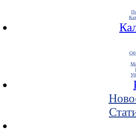
По
Кат
Ка
Объ
Ма
Уб
Ново
Стати