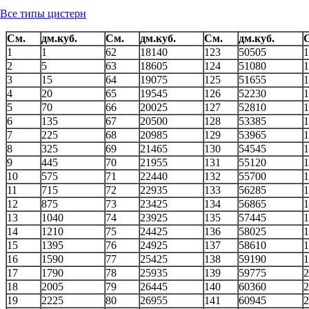
Все типы цистерн
См.
дм.куб.
См.
дм.куб.
См.
дм.куб.
1
1
62
18140
123
50505
1
2
5
63
18605
124
51080
1
3
15
64
19075
125
51655
1
4
20
65
19545
126
52230
1
5
70
66
20025
127
52810
1
6
135
67
20500
128
53385
1
7
225
68
20985
129
53965
1
8
325
69
21465
130
54545
1
9
445
70
21955
131
55120
1
10
575
71
22440
132
55700
1
11
715
72
22935
133
56285
1
12
875
73
23425
134
56865
1
13
1040
74
23925
135
57445
1
14
1210
75
24425
136
58025
1
15
1395
76
24925
137
58610
1
16
1590
77
25425
138
59190
1
17
1790
78
25935
139
59775
2
18
2005
79
26445
140
60360
2
19
2225
80
26955
141
60945
2