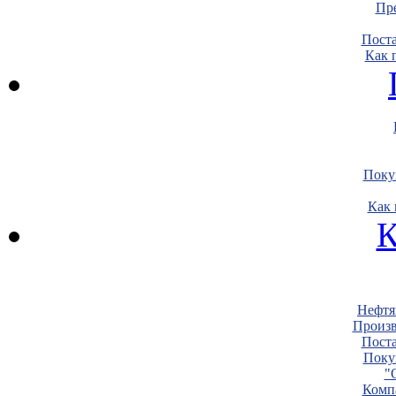
Пре
Пост
Как 
Поку
Как 
К
Нефтя
Произв
Пост
Поку
"
Комп