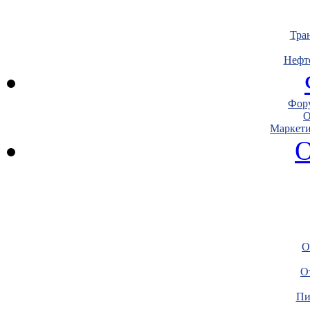
Тра
Нефт
Фору
О
Маркети
О
О
О
Пи