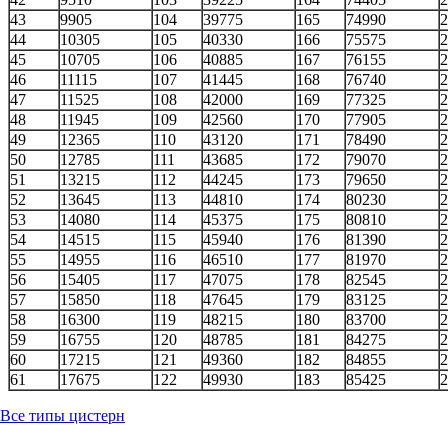
43
9905
104
39775
165
74990
2
44
10305
105
40330
166
75575
2
45
10705
106
40885
167
76155
2
46
11115
107
41445
168
76740
2
47
11525
108
42000
169
77325
2
48
11945
109
42560
170
77905
2
49
12365
110
43120
171
78490
2
50
12785
111
43685
172
79070
2
51
13215
112
44245
173
79650
2
52
13645
113
44810
174
80230
2
53
14080
114
45375
175
80810
2
54
14515
115
45940
176
81390
2
55
14955
116
46510
177
81970
2
56
15405
117
47075
178
82545
2
57
15850
118
47645
179
83125
2
58
16300
119
48215
180
83700
2
59
16755
120
48785
181
84275
2
60
17215
121
49360
182
84855
2
61
17675
122
49930
183
85425
2
Все типы цистерн