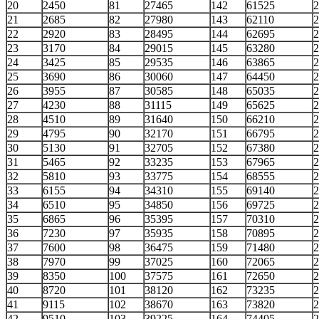
20
2450
81
27465
142
61525
2
21
2685
82
27980
143
62110
2
22
2920
83
28495
144
62695
2
23
3170
84
29015
145
63280
2
24
3425
85
29535
146
63865
2
25
3690
86
30060
147
64450
2
26
3955
87
30585
148
65035
2
27
4230
88
31115
149
65625
2
28
4510
89
31640
150
66210
2
29
4795
90
32170
151
66795
2
30
5130
91
32705
152
67380
2
31
5465
92
33235
153
67965
2
32
5810
93
33775
154
68555
2
33
6155
94
34310
155
69140
2
34
6510
95
34850
156
69725
2
35
6865
96
35395
157
70310
2
36
7230
97
35935
158
70895
2
37
7600
98
36475
159
71480
2
38
7970
99
37025
160
72065
2
39
8350
100
37575
161
72650
2
40
8720
101
38120
162
73235
2
41
9115
102
38670
163
73820
2
42
9510
103
39225
164
74405
2