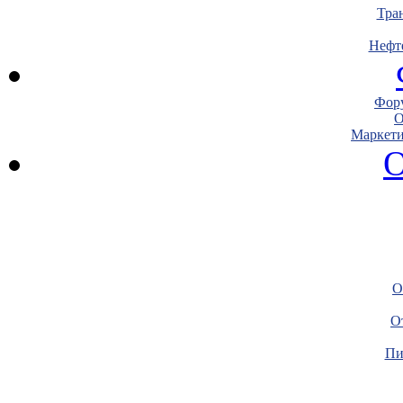
Тра
Нефт
Фору
О
Маркети
О
О
О
Пи