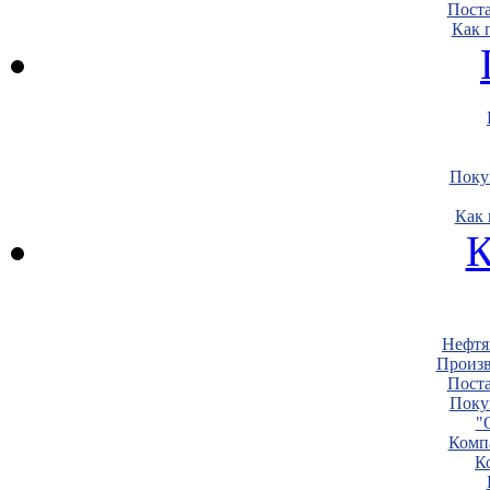
Пост
Как 
Поку
Как 
К
Нефтя
Произв
Пост
Поку
"
Комп
К