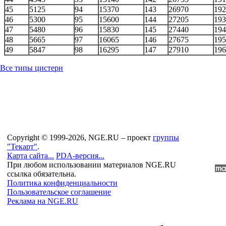
45
5125
94
15370
143
26970
192
46
5300
95
15600
144
27205
193
47
5480
96
15830
145
27440
194
48
5665
97
16065
146
27675
195
49
5847
98
16295
147
27910
196
Все типы цистерн
Copyright © 1999-2026, NGE.RU – проект
группы
"Текарт"
.
Карта сайта...
PDA-версия...
При любом использовании материалов NGE.RU
ссылка обязательна.
Политика конфиденциальности
Пользовательское соглашение
Реклама на NGE.RU