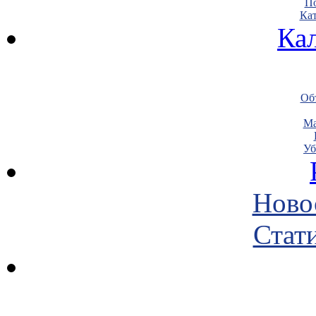
По
Кат
Ка
Объ
Ма
Уб
Ново
Стати