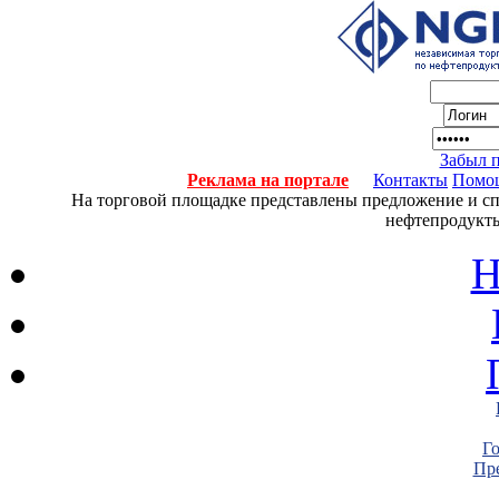
Забыл 
Реклама на портале
Контакты
Помо
На торговой площадке представлены предложение и спро
нефтепродукты
Н
Г
Пре