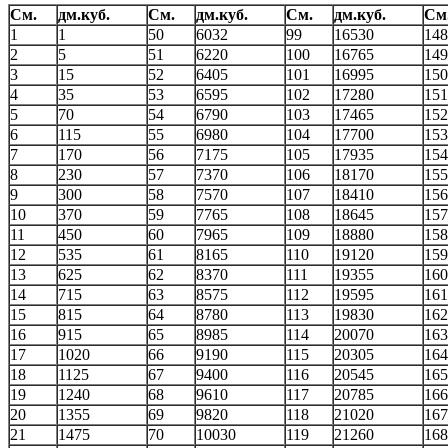
См.
дм.куб.
См.
дм.куб.
См.
дм.куб.
См
1
1
50
6032
99
16530
148
2
5
51
6220
100
16765
149
3
15
52
6405
101
16995
150
4
35
53
6595
102
17280
151
5
70
54
6790
103
17465
152
6
115
55
6980
104
17700
153
7
170
56
7175
105
17935
154
8
230
57
7370
106
18170
155
9
300
58
7570
107
18410
156
10
370
59
7765
108
18645
157
11
450
60
7965
109
18880
158
12
535
61
8165
110
19120
159
13
625
62
8370
111
19355
160
14
715
63
8575
112
19595
161
15
815
64
8780
113
19830
162
16
915
65
8985
114
20070
163
17
1020
66
9190
115
20305
164
18
1125
67
9400
116
20545
165
19
1240
68
9610
117
20785
166
20
1355
69
9820
118
21020
167
21
1475
70
10030
119
21260
168