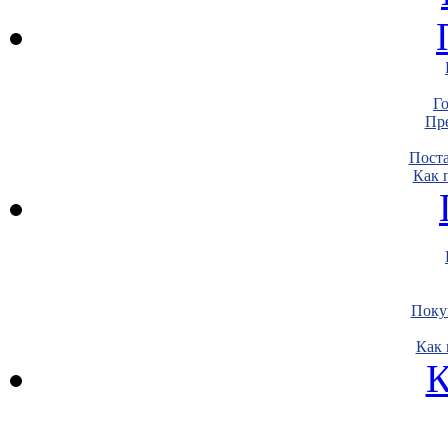
Г
Пре
Пост
Как 
Поку
Как 
К