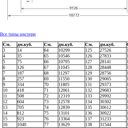
Все типы цистерн
См.
дм.куб.
См.
дм.куб.
См.
дм.куб.
3
14
64
10299
125
27526
4
35
65
10546
126
27833
5
75
66
10795
127
28141
6
126
67
11045
128
28448
7
187
68
11297
129
28756
8
257
69
11550
130
29065
9
334
70
11805
131
29373
10
418
71
12061
132
29683
11
508
72
12319
133
29992
12
604
73
12578
134
30302
13
705
74
12839
135
30612
14
812
75
13101
136
30922
15
923
76
13364
137
31233
16
1040
77
13629
138
31544