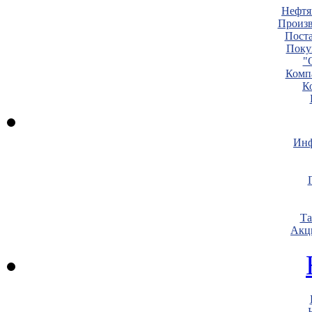
Нефтя
Произв
Пост
Поку
"
Комп
К
Инф
Т
Акц