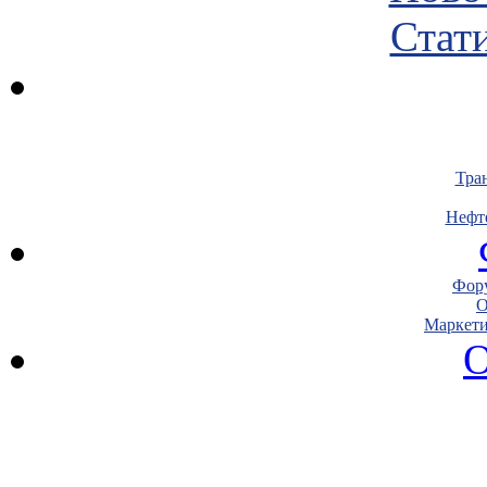
Стати
Тра
Нефт
Фору
О
Маркети
О