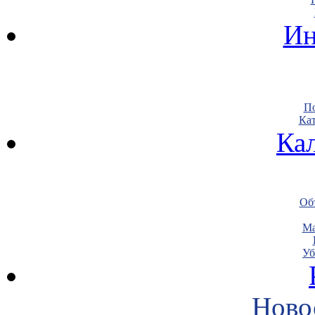
Ин
По
Кат
Ка
Объ
Ма
Уб
Ново