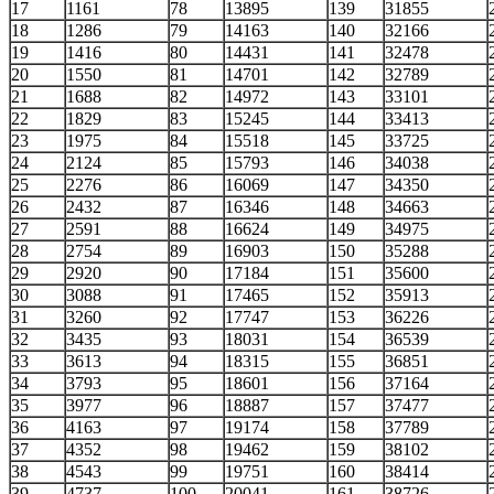
17
1161
78
13895
139
31855
18
1286
79
14163
140
32166
19
1416
80
14431
141
32478
20
1550
81
14701
142
32789
21
1688
82
14972
143
33101
22
1829
83
15245
144
33413
23
1975
84
15518
145
33725
24
2124
85
15793
146
34038
25
2276
86
16069
147
34350
26
2432
87
16346
148
34663
27
2591
88
16624
149
34975
28
2754
89
16903
150
35288
29
2920
90
17184
151
35600
30
3088
91
17465
152
35913
31
3260
92
17747
153
36226
32
3435
93
18031
154
36539
33
3613
94
18315
155
36851
34
3793
95
18601
156
37164
35
3977
96
18887
157
37477
36
4163
97
19174
158
37789
37
4352
98
19462
159
38102
38
4543
99
19751
160
38414
39
4737
100
20041
161
38726