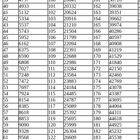
40
4933
101
20332
162
39038
41
5132
102
20624
163
39351
42
5334
103
20916
164
39662
43
5537
104
21210
165
39974
44
5743
105
21504
166
40286
45
5952
106
21799
167
40597
46
6162
107
22094
168
40908
47
6375
108
22391
169
41219
48
6590
109
22688
170
41529
49
6808
110
22986
171
41840
50
7027
111
23284
172
42150
51
7248
112
23584
173
42460
52
7472
113
23883
174
42769
53
7697
114
24184
175
43078
54
7924
115
24485
176
43387
55
8154
116
24787
177
43695
56
8385
117
25089
178
44004
57
8618
118
25392
179
44311
58
8853
119
25695
180
44618
59
9090
120
25999
181
44925
60
9328
121
26304
182
45232
61
9568
122
26609
183
45538