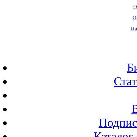
О
О
Пи
Б
Стат
Подпис
Каталог