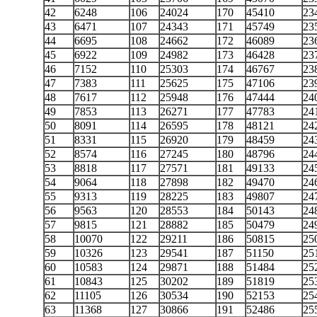
42
6248
106
24024
170
45410
23
43
6471
107
24343
171
45749
23
44
6695
108
24662
172
46089
23
45
6922
109
24982
173
46428
23
46
7152
110
25303
174
46767
23
47
7383
111
25625
175
47106
23
48
7617
112
25948
176
47444
24
49
7853
113
26271
177
47783
24
50
8091
114
26595
178
48121
24
51
8331
115
26920
179
48459
24
52
8574
116
27245
180
48796
24
53
8818
117
27571
181
49133
24
54
9064
118
27898
182
49470
24
55
9313
119
28225
183
49807
24
56
9563
120
28553
184
50143
24
57
9815
121
28882
185
50479
24
58
10070
122
29211
186
50815
25
59
10326
123
29541
187
51150
25
60
10583
124
29871
188
51484
25
61
10843
125
30202
189
51819
25
62
11105
126
30534
190
52153
25
63
11368
127
30866
191
52486
25