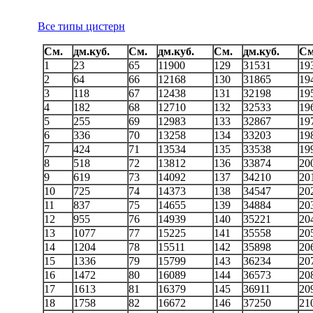
Все типы цистерн
См.
дм.куб.
См.
дм.куб.
См.
дм.куб.
См
1
23
65
11900
129
31531
19
2
64
66
12168
130
31865
19
3
118
67
12438
131
32198
19
4
182
68
12710
132
32533
19
5
255
69
12983
133
32867
19
6
336
70
13258
134
33203
19
7
424
71
13534
135
33538
19
8
518
72
13812
136
33874
20
9
619
73
14092
137
34210
20
10
725
74
14373
138
34547
20
11
837
75
14655
139
34884
20
12
955
76
14939
140
35221
20
13
1077
77
15225
141
35558
20
14
1204
78
15511
142
35898
20
15
1336
79
15799
143
36234
20
16
1472
80
16089
144
36573
20
17
1613
81
16379
145
36911
20
18
1758
82
16672
146
37250
21