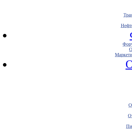
Тра
Нефт
Фору
О
Маркети
О
О
О
Пи