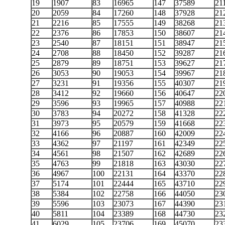
19
1907
83
16965
147
37589
21
20
2059
84
17260
148
37928
21
21
2216
85
17555
149
38268
21
22
2376
86
17853
150
38607
21
23
2540
87
18151
151
38947
21
24
2708
88
18450
152
39287
21
25
2879
89
18751
153
39627
21
26
3053
90
19053
154
39967
21
27
3231
91
19356
155
40307
21
28
3412
92
19660
156
40647
22
29
3596
93
19965
157
40988
22
30
3783
94
20272
158
41328
22
31
3973
95
20579
159
41668
22
32
4166
96
20887
160
42009
22
33
4362
97
21197
161
42349
22
34
4561
98
21507
162
42689
22
35
4763
99
21818
163
43030
22
36
4967
100
22131
164
43370
22
37
5174
101
22444
165
43710
22
38
5384
102
22758
166
44050
23
39
5596
103
23073
167
44390
23
40
5811
104
23389
168
44730
23
41
6029
105
23706
169
45070
23