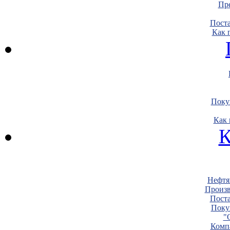
Пре
Пост
Как 
Поку
Как 
К
Нефтя
Произв
Пост
Поку
"
Комп