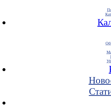
По
Кат
Ка
Объ
Ма
Уб
Ново
Стати