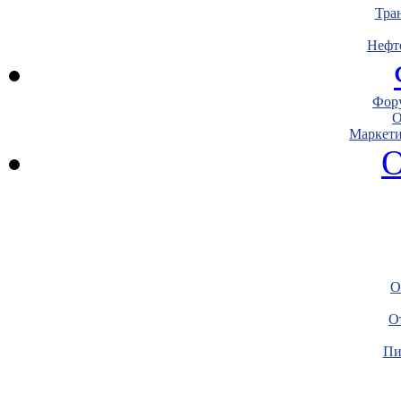
Тра
Нефт
Фору
О
Маркети
О
О
О
Пи