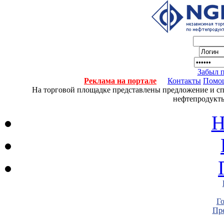
Забыл 
Реклама на портале
Контакты
Помо
На торговой площадке представлены предложение и спро
нефтепродукты
Н
Г
Пре