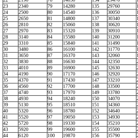
23
2340
79
14280
135
29760
24
2500
80
14540
136
30050
25
2650
81
14800
137
30340
26
2810
82
15060
138
30620
27
2970
83
15320
139
30910
28
3140
84
15580
140
31200
29
3310
85
15840
141
31490
30
3480
86
16100
142
31770
31
3650
87
16370
143
32060
32
3830
88
16630
144
32350
33
4010
89
16900
145
32630
34
4190
90
17170
146
32920
35
4370
91
17430
147
33210
36
4560
92
17700
148
33500
37
4740
93
17970
149
33780
38
4930
94
18240
150
34070
39
5130
95
18510
151
34360
40
5320
96
18780
152
34640
41
5520
97
19050
153
34930
42
5720
98
19330
154
35210
43
5920
99
19600
155
35500
44
6120
100
19870
156
35790