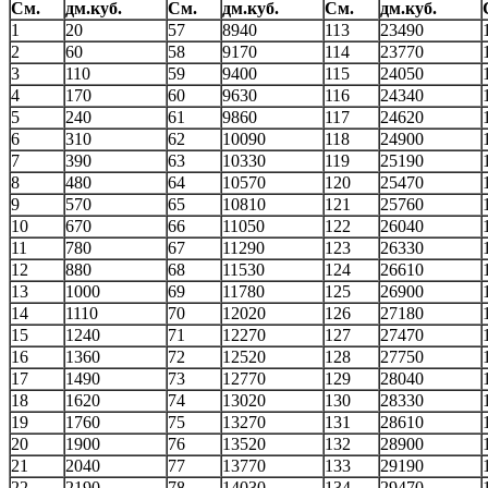
См.
дм.куб.
См.
дм.куб.
См.
дм.куб.
1
20
57
8940
113
23490
2
60
58
9170
114
23770
3
110
59
9400
115
24050
4
170
60
9630
116
24340
5
240
61
9860
117
24620
6
310
62
10090
118
24900
7
390
63
10330
119
25190
8
480
64
10570
120
25470
9
570
65
10810
121
25760
10
670
66
11050
122
26040
11
780
67
11290
123
26330
12
880
68
11530
124
26610
13
1000
69
11780
125
26900
14
1110
70
12020
126
27180
15
1240
71
12270
127
27470
16
1360
72
12520
128
27750
17
1490
73
12770
129
28040
18
1620
74
13020
130
28330
19
1760
75
13270
131
28610
20
1900
76
13520
132
28900
21
2040
77
13770
133
29190
22
2190
78
14030
134
29470