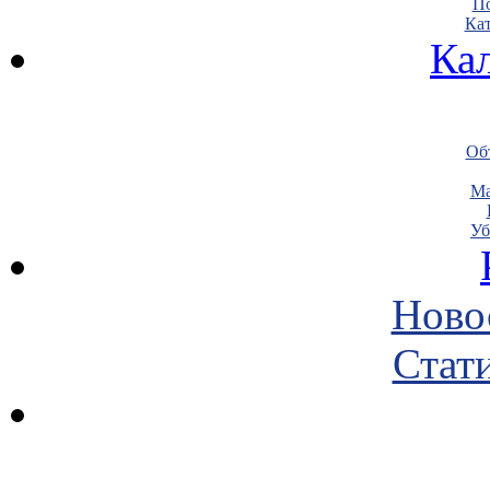
По
Кат
Ка
Объ
Ма
Уб
Ново
Стати