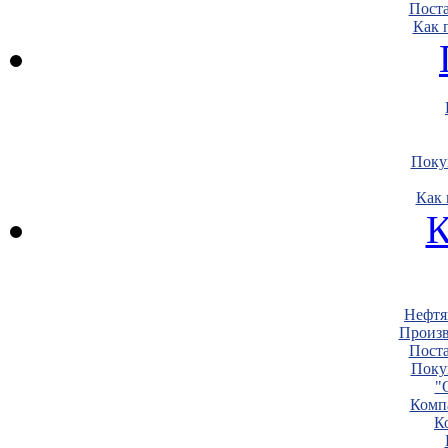
Пост
Как 
Поку
Как 
К
Нефтя
Произв
Пост
Поку
"
Комп
К