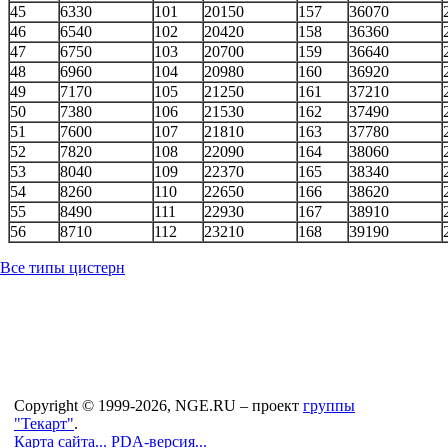
45
6330
101
20150
157
36070
46
6540
102
20420
158
36360
47
6750
103
20700
159
36640
48
6960
104
20980
160
36920
49
7170
105
21250
161
37210
50
7380
106
21530
162
37490
51
7600
107
21810
163
37780
52
7820
108
22090
164
38060
53
8040
109
22370
165
38340
54
8260
110
22650
166
38620
55
8490
111
22930
167
38910
56
8710
112
23210
168
39190
Все типы цистерн
Copyright © 1999-2026, NGE.RU – проект
группы
"Текарт"
.
Карта сайта...
PDA-версия...