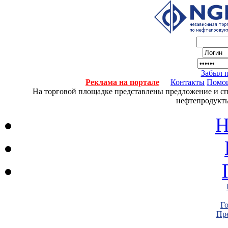
Забыл 
Реклама на портале
Контакты
Помо
На торговой площадке представлены предложение и спро
нефтепродукты
Н
Г
Пре