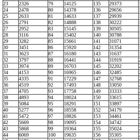
23
2326
79
14125
135
29373
24
2478
80
14378
136
29656
25
2633
81
14633
137
29939
26
2791
82
14888
138
30222
27
2952
83
15145
139
30505
28
3116
84
15402
140
30788
29
3282
85
15661
141
31071
30
3451
86
15920
142
31354
31
3623
87
16180
143
31637
32
3797
88
16441
144
31919
33
3974
89
16703
145
32202
34
4153
90
16965
146
32485
35
4335
91
17229
147
32768
36
4519
92
17493
148
33050
37
4705
93
17758
149
33333
38
4893
94
18024
150
33615
39
5084
95
18291
151
33897
40
5277
96
18558
152
34179
41
5472
97
18826
153
34461
42
5669
98
19095
154
34742
43
5868
99
19364
155
35024
44
6069
100
19635
156
35305