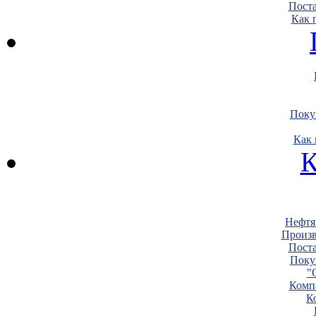
Пост
Как 
Поку
Как 
К
Нефтя
Произв
Пост
Поку
"
Комп
К