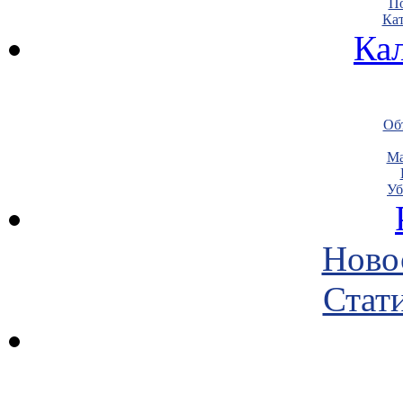
По
Кат
Ка
Объ
Ма
Уб
Ново
Стати