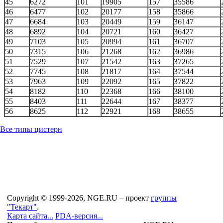
45
6272
101
19905
157
35586
46
6477
102
20177
158
35866
47
6684
103
20449
159
36147
48
6892
104
20721
160
36427
49
7103
105
20994
161
36707
50
7315
106
21268
162
36986
51
7529
107
21542
163
37265
52
7745
108
21817
164
37544
53
7963
109
22092
165
37822
54
8182
110
22368
166
38100
55
8403
111
22644
167
38377
56
8625
112
22921
168
38655
Все типы цистерн
Copyright © 1999-2026, NGE.RU – проект
группы
"Текарт"
.
Карта сайта...
PDA-версия...