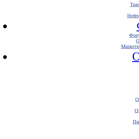
Тра
Нефт
Фору
О
Маркети
О
О
О
Пи