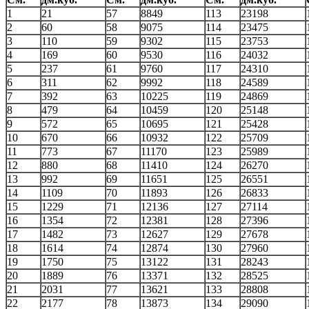
1
21
57
8849
113
23198
2
60
58
9075
114
23475
3
110
59
9302
115
23753
4
169
60
9530
116
24032
5
237
61
9760
117
24310
6
311
62
9992
118
24589
7
392
63
10225
119
24869
8
479
64
10459
120
25148
9
572
65
10695
121
25428
10
670
66
10932
122
25709
11
773
67
11170
123
25989
12
880
68
11410
124
26270
13
992
69
11651
125
26551
14
1109
70
11893
126
26833
15
1229
71
12136
127
27114
16
1354
72
12381
128
27396
17
1482
73
12627
129
27678
18
1614
74
12874
130
27960
19
1750
75
13122
131
28243
20
1889
76
13371
132
28525
21
2031
77
13621
133
28808
22
2177
78
13873
134
29090