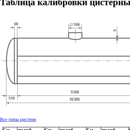
Таблица калибровки цистерны
Все типы цистерн
См.
дм.куб.
См.
дм.куб.
См.
дм.куб.