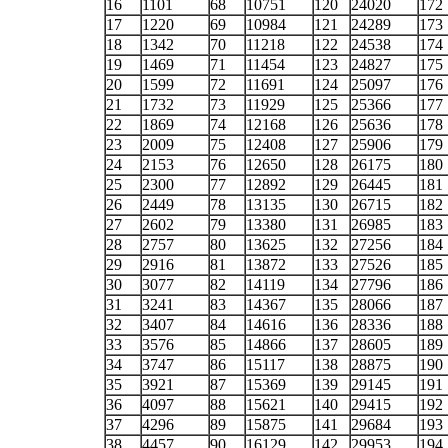
16
1101
68
10751
120
24020
172
17
1220
69
10984
121
24289
173
18
1342
70
11218
122
24538
174
19
1469
71
11454
123
24827
175
20
1599
72
11691
124
25097
176
21
1732
73
11929
125
25366
177
22
1869
74
12168
126
25636
178
23
2009
75
12408
127
25906
179
24
2153
76
12650
128
26175
180
25
2300
77
12892
129
26445
181
26
2449
78
13135
130
26715
182
27
2602
79
13380
131
26985
183
28
2757
80
13625
132
27256
184
29
2916
81
13872
133
27526
185
30
3077
82
14119
134
27796
186
31
3241
83
14367
135
28066
187
32
3407
84
14616
136
28336
188
33
3576
85
14866
137
28605
189
34
3747
86
15117
138
28875
190
35
3921
87
15369
139
29145
191
36
4097
88
15621
140
29415
192
37
4296
89
15875
141
29684
193
38
4457
90
16129
142
29953
194