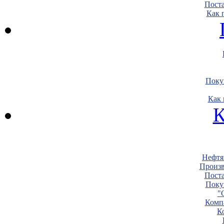
Пост
Как 
Поку
Как 
К
Нефтя
Произв
Пост
Поку
"
Комп
К