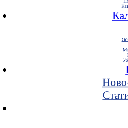
По
Кат
Ка
Объ
Ма
Уб
Ново
Стати