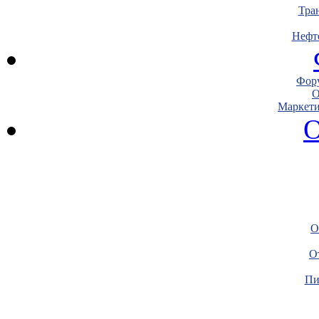
Тра
Нефт
Фору
О
Маркети
О
О
О
Пи