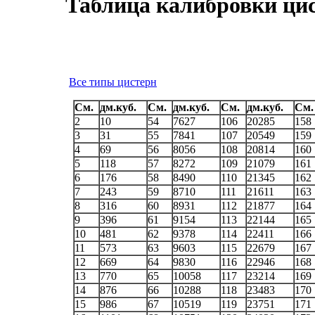
Таблица калибровки ци
Все типы цистерн
См.
дм.куб.
См.
дм.куб.
См.
дм.куб.
См.
2
10
54
7627
106
20285
158
3
31
55
7841
107
20549
159
4
69
56
8056
108
20814
160
5
118
57
8272
109
21079
161
6
176
58
8490
110
21345
162
7
243
59
8710
111
21611
163
8
316
60
8931
112
21877
164
9
396
61
9154
113
22144
165
10
481
62
9378
114
22411
166
11
573
63
9603
115
22679
167
12
669
64
9830
116
22946
168
13
770
65
10058
117
23214
169
14
876
66
10288
118
23483
170
15
986
67
10519
119
23751
171