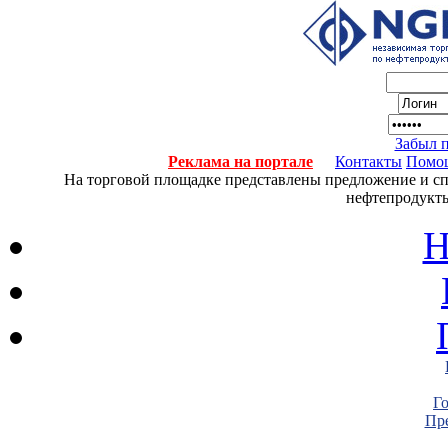
Забыл 
Реклама на портале
Контакты
Помо
На торговой площадке представлены предложение и спро
нефтепродукты
Н
Г
Пре