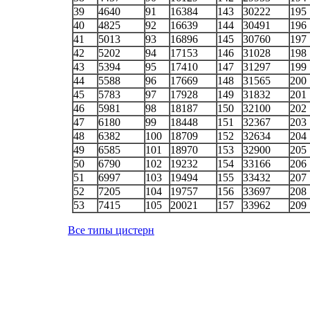
39
4640
91
16384
143
30222
195
40
4825
92
16639
144
30491
196
41
5013
93
16896
145
30760
197
42
5202
94
17153
146
31028
198
43
5394
95
17410
147
31297
199
44
5588
96
17669
148
31565
200
45
5783
97
17928
149
31832
201
46
5981
98
18187
150
32100
202
47
6180
99
18448
151
32367
203
48
6382
100
18709
152
32634
204
49
6585
101
18970
153
32900
205
50
6790
102
19232
154
33166
206
51
6997
103
19494
155
33432
207
52
7205
104
19757
156
33697
208
53
7415
105
20021
157
33962
209
Все типы цистерн