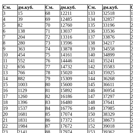
См.
дм.куб.
См.
дм.куб.
См.
дм.куб.
3
15
68
12211
133
32518
1
4
39
69
12485
134
32857
1
5
82
70
12760
135
33196
2
6
138
71
13037
136
33536
2
7
204
72
13316
137
33876
2
8
280
73
13596
138
34217
2
9
363
74
13878
139
34558
2
10
454
75
14161
140
34899
2
11
552
76
14446
141
35241
2
12
656
77
14732
142
35583
2
13
766
78
15020
143
35925
2
14
882
79
15309
144
36268
2
15
1003
80
15600
145
36611
2
16
1129
81
15892
146
36954
2
17
1260
82
16186
147
37297
2
18
1396
83
16480
148
37641
2
19
1537
84
16776
149
37985
2
20
1681
85
17074
150
38329
2
21
1831
86
17372
151
38673
2
22
1984
87
17672
152
39018
2
23
2141
88
17974
153
39362
2