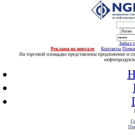
Забыл 
Реклама на портале
Контакты
Помо
На торговой площадке представлены предложение и спро
нефтепродукты
Н
Г
Пре