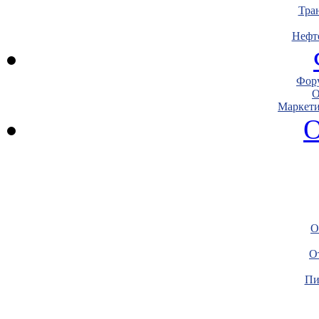
Тра
Нефт
Фору
О
Маркети
О
О
О
Пи