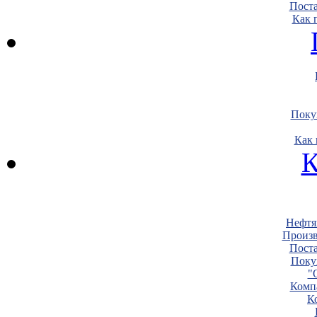
Пост
Как 
Поку
Как 
К
Нефтя
Произв
Пост
Поку
"
Комп
К