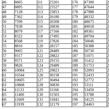
46
6665
111
25201
176
47300
2
47
6895
112
25527
177
47644
2
48
7128
113
25853
178
47988
2
49
7362
114
26180
179
48332
2
50
7599
115
26508
180
48675
2
51
7838
116
26836
181
49018
2
52
8079
117
27166
182
49361
2
53
8322
118
27495
183
49704
2
54
8568
119
27826
184
50046
2
55
8816
120
28157
185
50388
2
56
9065
121
28489
186
50730
2
57
9317
122
28822
187
51071
2
58
9571
123
29155
188
51412
2
59
9826
124
29489
189
51753
2
60
10084
125
29823
190
52093
2
61
10344
126
30158
191
52433
2
62
10605
127
30494
192
52772
2
63
10868
128
30830
193
53111
2
64
11133
129
31166
194
53450
2
65
11400
130
31503
195
53788
2
66
11669
131
31841
196
54125
2
67
11939
132
32179
197
54463
2