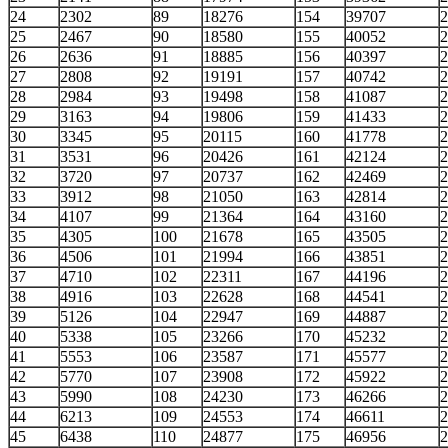
24
2302
89
18276
154
39707
2
25
2467
90
18580
155
40052
2
26
2636
91
18885
156
40397
2
27
2808
92
19191
157
40742
2
28
2984
93
19498
158
41087
2
29
3163
94
19806
159
41433
2
30
3345
95
20115
160
41778
2
31
3531
96
20426
161
42124
2
32
3720
97
20737
162
42469
2
33
3912
98
21050
163
42814
2
34
4107
99
21364
164
43160
2
35
4305
100
21678
165
43505
2
36
4506
101
21994
166
43851
2
37
4710
102
22311
167
44196
2
38
4916
103
22628
168
44541
2
39
5126
104
22947
169
44887
2
40
5338
105
23266
170
45232
2
41
5553
106
23587
171
45577
2
42
5770
107
23908
172
45922
2
43
5990
108
24230
173
46266
2
44
6213
109
24553
174
46611
2
45
6438
110
24877
175
46956
2