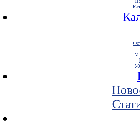
По
Кат
Ка
Объ
Ма
Уб
Ново
Стати