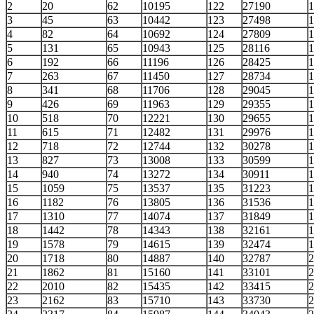
2
20
62
10195
122
27190
1
3
45
63
10442
123
27498
1
4
82
64
10692
124
27809
1
5
131
65
10943
125
28116
1
6
192
66
11196
126
28425
1
7
263
67
11450
127
28734
1
8
341
68
11706
128
29045
1
9
426
69
11963
129
29355
1
10
518
70
12221
130
29655
1
11
615
71
12482
131
29976
1
12
718
72
12744
132
30278
1
13
827
73
13008
133
30599
1
14
940
74
13272
134
30911
1
15
1059
75
13537
135
31223
1
16
1182
76
13805
136
31536
1
17
1310
77
14074
137
31849
1
18
1442
78
14343
138
32161
1
19
1578
79
14615
139
32474
1
20
1718
80
14887
140
32787
2
21
1862
81
15160
141
33101
2
22
2010
82
15435
142
33415
2
23
2162
83
15710
143
33730
2