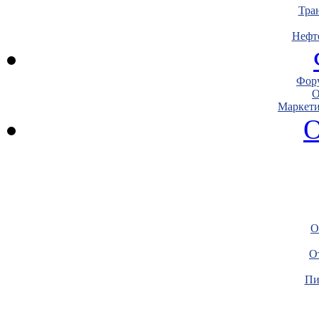
Тра
Нефт
Фору
О
Маркети
О
О
О
Пи