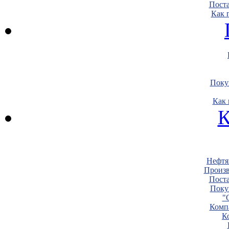
Пост
Как 
Поку
Как 
К
Нефтя
Произв
Пост
Поку
"
Комп
К