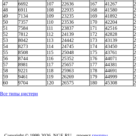
47
6692
107
22636
167
41267
2
48
6911
108
22935
168
41580
2
49
7134
109
23235
169
41892
2
50
7357
110
23536
170
42204
2
51
7584
111
23837
171
42516
2
52
7812
112
24139
172
42828
2
53
8042
113
24442
173
43139
2
54
8273
114
24745
174
43450
2
55
8508
115
25048
175
43761
2
56
8744
116
25352
176
44071
2
57
8981
117
25657
177
44381
2
58
9221
118
25963
178
44691
2
59
9461
119
26269
179
44999
2
60
9704
120
26575
180
45308
2
Все типы цистерн
Copyright © 1999-2026, NGE.RU – проект
группы