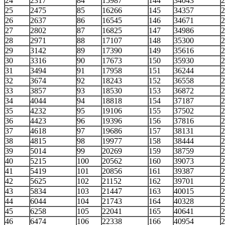
24
2317
84
15987
144
34043
2
25
2475
85
16266
145
34357
2
26
2637
86
16545
146
34671
2
27
2802
87
16825
147
34986
2
28
2971
88
17107
148
35300
2
29
3142
89
17390
149
35616
2
30
3316
90
17673
150
35930
2
31
3494
91
17958
151
36244
2
32
3674
92
18243
152
36558
2
33
3857
93
18530
153
36872
2
34
4044
94
18818
154
37187
2
35
4232
95
19106
155
37502
2
36
4423
96
19396
156
37816
2
37
4618
97
19686
157
38131
2
38
4815
98
19977
158
38444
2
39
5014
99
20269
159
38759
2
40
5215
100
20562
160
39073
2
41
5419
101
20856
161
39387
2
42
5625
102
21152
162
39701
2
43
5834
103
21447
163
40015
2
44
6044
104
21743
164
40328
2
45
6258
105
22041
165
40641
2
46
6474
106
22338
166
40954
2