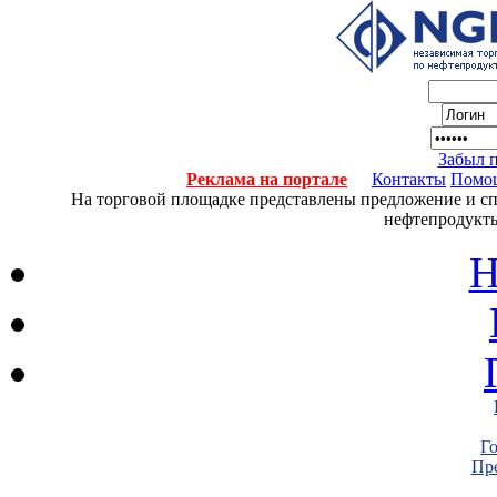
Забыл 
Реклама на портале
Контакты
Помо
На торговой площадке представлены предложение и спро
нефтепродукты
Н
Г
Пре