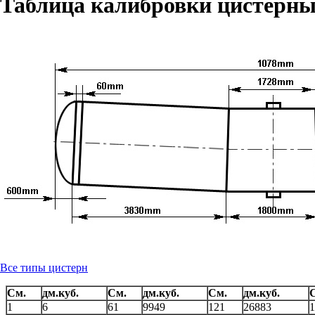
Таблица калибровки цистерны
Все типы цистерн
См.
дм.куб.
См.
дм.куб.
См.
дм.куб.
1
6
61
9949
121
26883
1