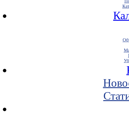
По
Кат
Ка
Объ
Ма
Уб
Ново
Стати