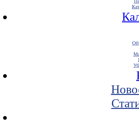
По
Кат
Ка
Объ
Ма
Уб
Ново
Стати