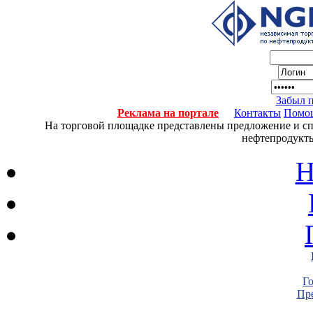
Забыл 
Реклама на портале
Контакты
Помо
На торговой площадке представлены предложение и спро
нефтепродукты
Н
Г
Пре