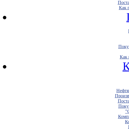
Пост
Как 
Поку
Как 
К
Нефтя
Произв
Пост
Поку
"
Комп
К