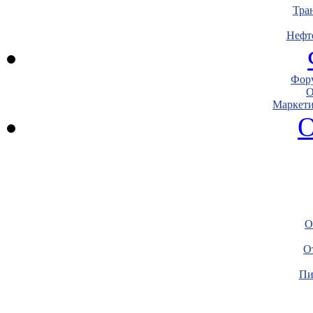
Тра
Нефт
Фору
О
Маркети
О
О
О
Пи