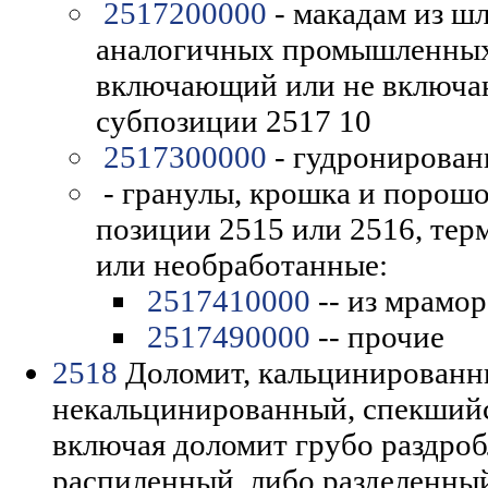
2517200000
- макадам из шл
аналогичных промышленных
включающий или не включа
субпозиции 2517 10
2517300000
- гудронирован
- гранулы, крошка и порошо
позиции 2515 или 2516, те
или необработанные:
2517410000
-- из мрамор
2517490000
-- прочие
2518
Доломит, кальцинированн
некальцинированный, спекшийс
включая доломит грубо раздро
распиленный, либо разделенны