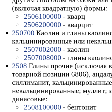
(включая квадратную) формы:
2506100000
- кварц
2506200000
- кварцит
250700
Каолин и глины каолино
кальцинированные или некаль
2507002000
- каолин
2507008000
- глины каолин
2508
Глины прочие (исключая 
товарной позиции 6806), андалу
силлиманит, кальцинированные
некальцинированные; муллит; 
динасовые:
2508100000
- бентонит