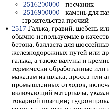
2516200000
- песчаник
2516900000
- камень для п
строительства прочий
2517
Галька, гравий, щебень ил
обычно используемые в качест
бетона, балласта для шоссейны
железнодорожных путей или дру
галька, а также валуны и кремн
термически обработанные или 
макадам из шлака, дросса или 
промышленных отходов, включ
включающий материалы, указан
товарной позиции; гудрониров
гранулы, крошка и порошок из 