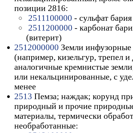
позиции 2816:
2511100000
- сульфат бария
2511200000
- карбонат бар
(витерит)
2512000000
Земли инфузорные
(например, кизельгур, трепел и
аналогичные кремнистые земли
или некальцинированные, с уде
менее
2513
Пемза; наждак; корунд пр
природный и прочие природны
материалы, термически обрабо
необработанные: