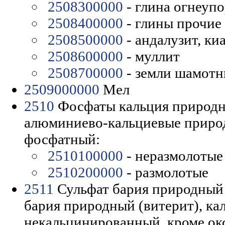
2508300000
- глина огнеуп
2508400000
- глины прочие
2508500000
- андалузит, ки
2508600000
- муллит
2508700000
- земли шамотн
2509000000
Мел
2510
Фосфаты кальция природн
алюминиево-кальциевые приро
фосфатный:
2510100000
- неразмолотые
2510200000
- размолотые
2511
Сульфат бария природный 
бария природный (витерит), к
некальцинированный, кроме ок