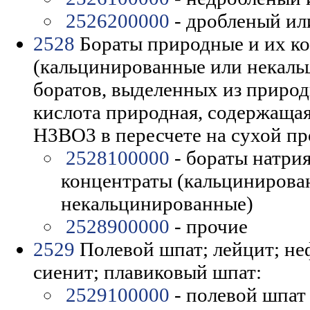
2526200000
- дробленый ил
2528
Бораты природные и их к
(кальцинированные или некаль
боратов, выделенных из природ
кислота природная, содержащая
H3BO3 в пересчете на сухой пр
2528100000
- бораты натри
концентраты (кальцинирова
некальцинированные)
2528900000
- прочие
2529
Полевой шпат; лейцит; н
сиенит; плавиковый шпат:
2529100000
- полевой шпат