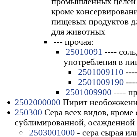
промышленных целей 
кроме консервировани
пищевых продуктов д
для животных
--- прочая:
25010091
---- соль
употребления в пи
2501009110
---
2501009190
---
2501009900
---- п
2502000000
Пирит необожжен
250300
Сера всех видов, кроме
сублимированной, осажденной 
2503001000
- сера сырая и