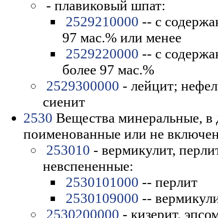
- плавиковый шпат:
2529210000
-- с содерж
97 мас.% или менее
2529220000
-- с содерж
более 97 мас.%
2529300000
- лейцит; нефе
сиенит
2530
Вещества минеральные, в 
поименованные или не включе
253010
- вермикулит, перли
невспененные:
2530101000
-- перлит
2530109000
-- вермикул
2530200000
- кизерит, эпсо