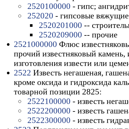
2520100000
- гипс; ангидри
252020
- гипсовые вяжущие
2520201000
-- строител
2520209000
-- прочие
2521000000
Флюс известняковы
прочий известняковый камень, 
изготовления извести или цеме
2522
Известь негашеная, гашена
кроме оксида и гидроксида каль
товарной позиции 2825:
2522100000
- известь негаш
2522200000
- известь гашен
2522300000
- известь гидра