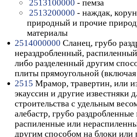
2513100000
- пемза
2513200000
- наждак, кору
природный и прочие природ
материалы
2514000000
Сланец, грубо раз
нераздробленный, распиленный
либо разделенный другим спосо
плиты прямоугольной (включая
2515
Мрамор, травертин, или и
экауссин и другие известняки 
строительства с удельным весом
алебастр, грубо раздробленные
распиленные или нераспиленны
другим способом на блоки или