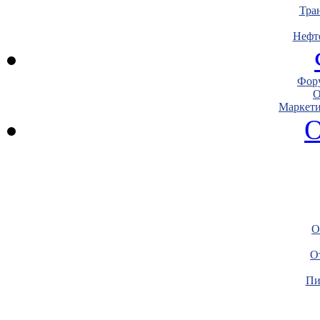
Тра
Нефт
Фору
О
Маркети
О
О
О
Пи