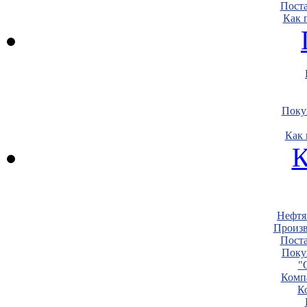
Пост
Как 
Поку
Как 
К
Нефтя
Произв
Пост
Поку
"
Комп
К