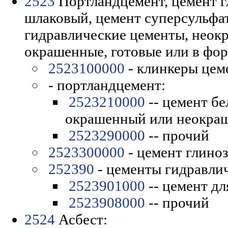
2523
Портландцемент, цемент г
шлаковый, цемент суперсульфа
гидравлические цементы, неок
окрашенные, готовые или в фор
2523100000
- клинкеры цем
- портландцемент:
2523210000
-- цемент бе
окрашенный или неокра
2523290000
-- прочий
2523300000
- цемент глино
252390
- цементы гидравлич
2523901000
-- цемент д
2523908000
-- прочий
2524
Асбест: