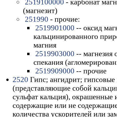
2519100000
- карбонат маг
(магнезит)
251990
- прочие:
2519901000
-- оксид маг
кальцинированного прир
магния
2519903000
-- магнезия
спекания (агломерирован
2519909000
-- прочие
2520
Гипс; ангидрит; гипсовые
(представляющие собой кальци
сульфат кальция), окрашенные
содержащие или не содержащи
количества ускорителей или за