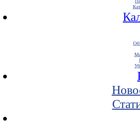
По
Кат
Ка
Объ
Ма
Уб
Ново
Стати