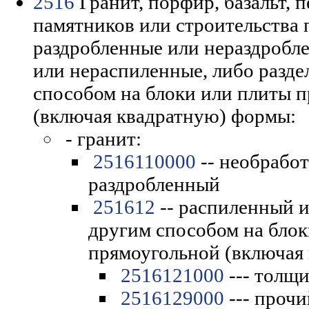
2516
Гранит, порфир, базальт, п
памятников или строительства 
раздробленные или нераздробл
или нераспиленные, либо разд
способом на блоки или плиты 
(включая квадратную) формы:
- гранит:
2516110000
-- необрабо
раздробленный
251612
-- распиленный 
другим способом на блок
прямоугольной (включая
2516121000
--- толщи
2516129000
--- прочи