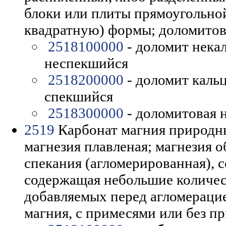
блоки или плиты прямоугольно
квадратную) формы; доломитов
2518100000
- доломит нека
неспекшийся
2518200000
- доломит каль
спекшийся
2518300000
- доломитовая 
2519
Карбонат магния природны
магнезия плавленая; магнезия 
спекания (агломерированная), 
содержащая небольшие количес
добавляемых перед агломераци
магния, с примесями или без п