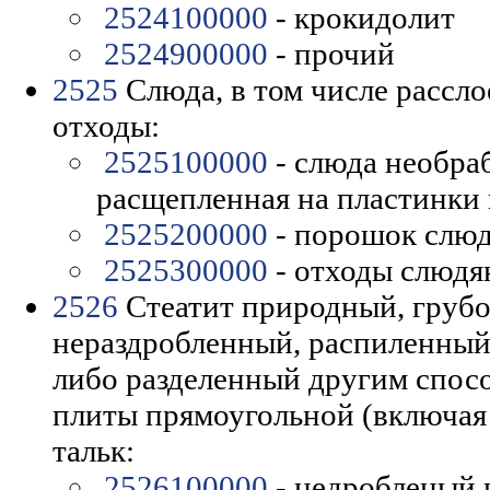
2524100000
- крокидолит
2524900000
- прочий
2525
Слюда, в том числе рассл
отходы:
2525100000
- слюда необра
расщепленная на пластинки
2525200000
- порошок слю
2525300000
- отходы слюдя
2526
Стеатит природный, грубо
нераздробленный, распиленный
либо разделенный другим спосо
плиты прямоугольной (включая
тальк:
2526100000
- недробленый 