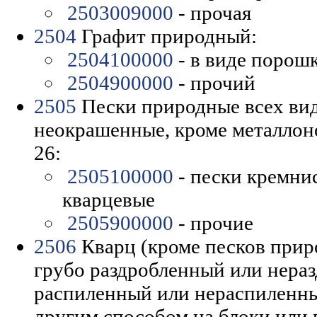
2503009000
- прочая
2504
Графит природный:
2504100000
- в виде порош
2504900000
- прочий
2505
Пески природные всех ви
неокрашенные, кроме металлон
26:
2505100000
- пески кремни
кварцевые
2505900000
- прочие
2506
Кварц (кроме песков прир
грубо раздробленный или нера
распиленный или нераспиленны
другим способом на блоки или