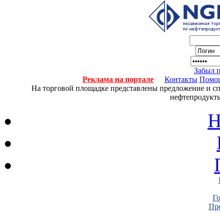
Забыл 
Реклама на портале
Контакты
Помо
На торговой площадке представлены предложение и спро
нефтепродукты
Н
Г
Пре