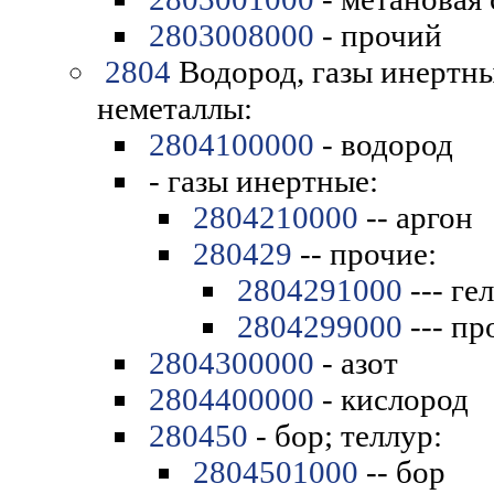
2803008000
- прочий
2804
Водород, газы инертны
неметаллы:
2804100000
- водород
- газы инертные:
2804210000
-- аргон
280429
-- прочие:
2804291000
--- ге
2804299000
--- пр
2804300000
- азот
2804400000
- кислород
280450
- бор; теллур:
2804501000
-- бор