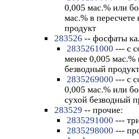
0,005 мас.% или бо
мас.% в пересчете
продукт
283526
-- фосфаты ка
2835261000
--- с 
менее 0,005 мас.% 
безводный продук
2835269000
--- с 
0,005 мас.% или бо
сухой безводный п
283529
-- прочие:
2835291000
--- т
2835298000
--- пр