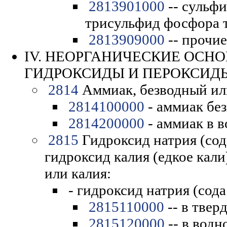
2813901000
-- сульф
трисульфид фосфора 
2813909000
-- прочие
IV. НЕОРГАНИЧЕСКИЕ ОСНО
ГИДРОКСИДЫ И ПЕРОКСИД
2814
Аммиак, безводный или
2814100000
- аммиак бе
2814200000
- аммиак в в
2815
Гидроксид натрия (сод
гидроксид калия (едкое кали
или калия:
- гидроксид натрия (сода
2815110000
-- в твер
2815120000
-- в водн