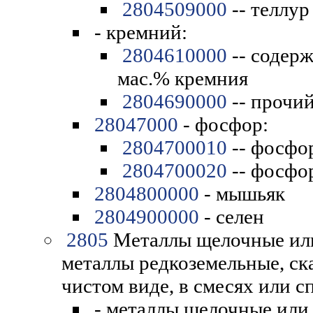
2804509000
-- теллур
- кремний:
2804610000
-- содерж
мас.% кремния
2804690000
-- прочи
28047000
- фосфор:
2804700010
-- фосфо
2804700020
-- фосфо
2804800000
- мышьяк
2804900000
- селен
2805
Металлы щелочные или
металлы редкоземельные, ск
чистом виде, в смесях или сп
- металлы щелочные или