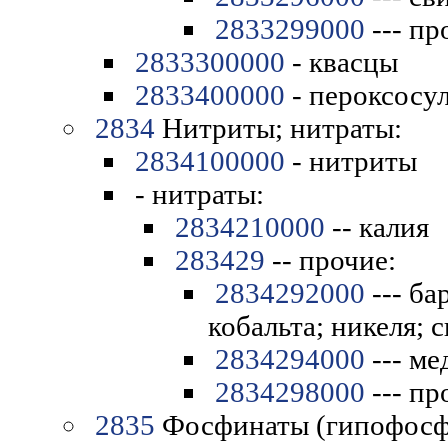
2833299000
--- пр
2833300000
- квасцы
2833400000
- пероксосу
2834
Нитриты; нитраты:
2834100000
- нитриты
- нитраты:
2834210000
-- калия
283429
-- прочие:
2834292000
--- ба
кобальта; никеля; 
2834294000
--- ме
2834298000
--- пр
2835
Фосфинаты (гипофосф