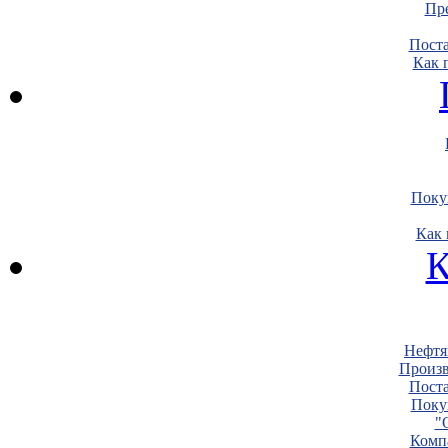
Пре
Пост
Как 
Поку
Как 
К
Нефтя
Произв
Пост
Поку
"
Комп