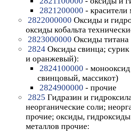
2821100000
- оксиды и 
2821200000
- красители
2822000000
Оксиды и гидро
оксиды кобальта технически
2823000000
Оксиды титана
2824
Оксиды свинца; сурик
и оранжевый):
2824100000
- монооксид 
свинцовый, массикот)
2824900000
- прочие
2825
Гидразин и гидроксил
неорганические соли; неорг
прочие; оксиды, гидроксиды
металлов прочие: