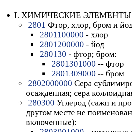
I. ХИМИЧЕСКИЕ ЭЛЕМЕНТЫ
2801
Фтор, хлор, бром и йод
2801100000
- хлор
2801200000
- йод
280130
- фтор; бром:
2801301000
-- фтор
2801309000
-- бром
2802000000
Сера сублимиро
осажденная; сера коллоидна
280300
Углерод (сажи и про
другом месте не поименован
включенные):
2803001000
- метановая 