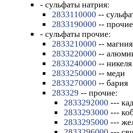
- сульфаты натрия:
2833110000
-- сульфа
2833190000
-- прочие
- сульфаты прочие:
2833210000
-- магния
2833220000
-- алюми
2833240000
-- никеля
2833250000
-- меди
2833270000
-- бария
283329
-- прочие:
2833292000
--- ка
2833293000
--- ко
2833295000
--- же
2833296000
--- св