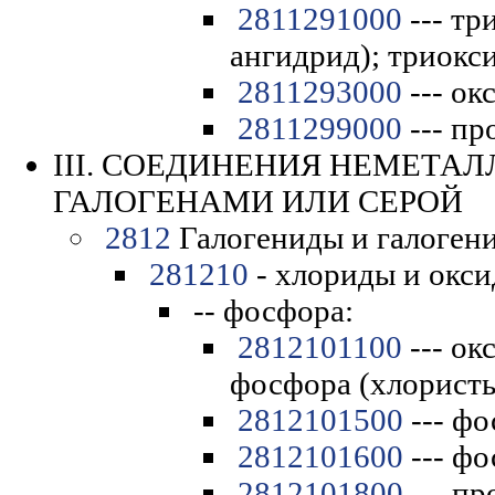
2811291000
--- тр
ангидрид); триокс
2811293000
--- ок
2811299000
--- пр
III. СОЕДИНЕНИЯ НЕМЕТАЛ
ГАЛОГЕНАМИ ИЛИ СЕРОЙ
2812
Галогениды и галогени
281210
- хлориды и окси
-- фосфора:
2812101100
--- ок
фосфора (хлорист
2812101500
--- ф
2812101600
--- ф
2812101800
--- пр