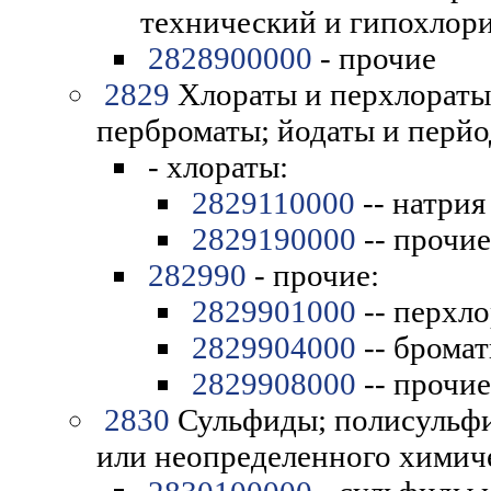
технический и гипохлор
2828900000
- прочие
2829
Хлораты и перхлораты
перброматы; йодаты и перйо
- хлораты:
2829110000
-- натрия
2829190000
-- прочие
282990
- прочие:
2829901000
-- перхл
2829904000
-- бромат
2829908000
-- прочие
2830
Сульфиды; полисульфи
или неопределенного химиче