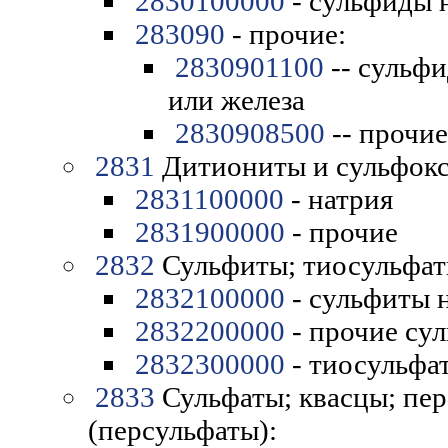
2830100000
- сульфиды 
283090
- прочие:
2830901100
-- сульфи
или железа
2830908500
-- прочие
2831
Дитиониты и сульфокс
2831100000
- натрия
2831900000
- прочие
2832
Сульфиты; тиосульфат
2832100000
- сульфиты 
2832200000
- прочие су
2832300000
- тиосульфа
2833
Сульфаты; квасцы; пе
(персульфаты):