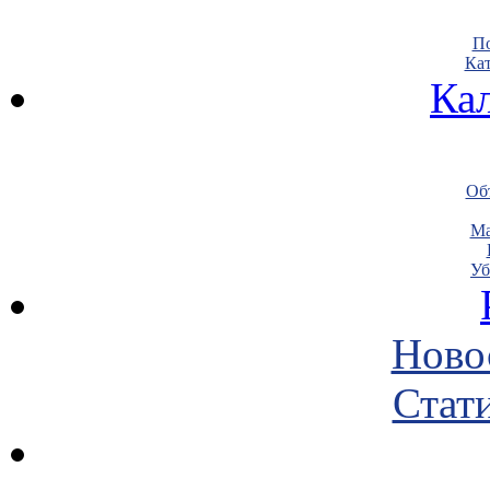
По
Кат
Ка
Объ
Ма
Уб
Ново
Стати