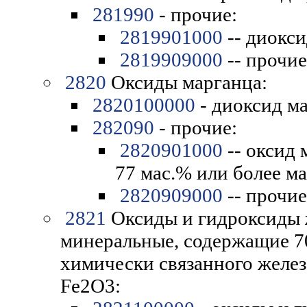
281990
- прочие:
2819901000
-- диокси
2819909000
-- прочие
2820
Оксиды марганца:
2820100000
- диоксид м
282090
- прочие:
2820901000
-- оксид
77 мас.% или более м
2820909000
-- прочие
2821
Оксиды и гидроксиды ж
минеральные, содержащие 7
химически связанного железа
Fe2O3: