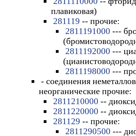
2811110000
-- фторид
плавиковая)
281119
-- прочие:
2811191000
--- бр
(бромистоводородн
2811192000
--- ци
(цианистоводородн
2811198000
--- пр
- соединения неметаллов
неорганические прочие:
2811210000
-- диокси
2811220000
-- диокси
281129
-- прочие:
2811290500
--- ди