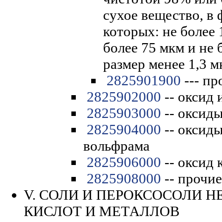
сухое вещество, в 
которых: не более
более 75 мкм и не 
размер менее 1,3 м
2825901900
--- пр
2825902000
-- оксид 
2825903000
-- оксиды
2825904000
-- оксид
вольфрама
2825906000
-- оксид 
2825908000
-- прочие
V. СОЛИ И ПЕРОКСОСОЛИ 
КИСЛОТ И МЕТАЛЛОВ