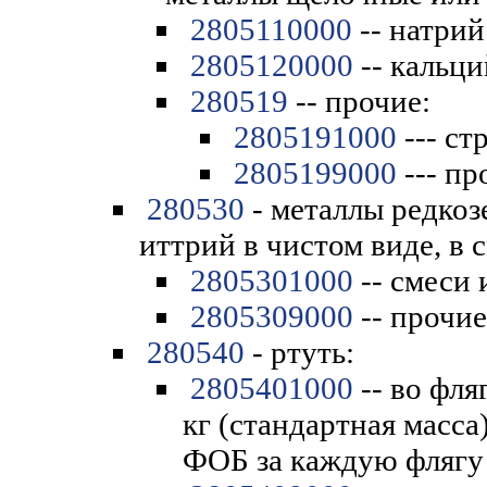
2805110000
-- натрий
2805120000
-- кальци
280519
-- прочие:
2805191000
--- ст
2805199000
--- пр
280530
- металлы редкоз
иттрий в чистом виде, в 
2805301000
-- смеси 
2805309000
-- прочие
280540
- ртуть:
2805401000
-- во фля
кг (стандартная масса
ФОБ за каждую флягу 