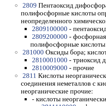
2809
Пентаоксид дифосфора
полифосфорные кислоты оп
неопределенного химическог
2809100000
- пентаокси
2809200000
- фосфорная
полифосфорные кислоты
281000
Оксиды бора; кисло
2810001000
- триоксид 
2810009000
- прочие
2811
Кислоты неорганическ
соединения неметаллов с ки
неорганические прочие:
- кислоты неорганически