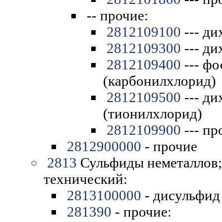
-- прочие:
2812109100
--- ди
2812109300
--- ди
2812109400
--- фо
(карбонилхлорид)
2812109500
--- ди
(тионилхлорид)
2812109900
--- пр
2812900000
- прочие
2813
Сульфиды неметаллов;
технический:
2813100000
- дисульфид
281390
- прочие: