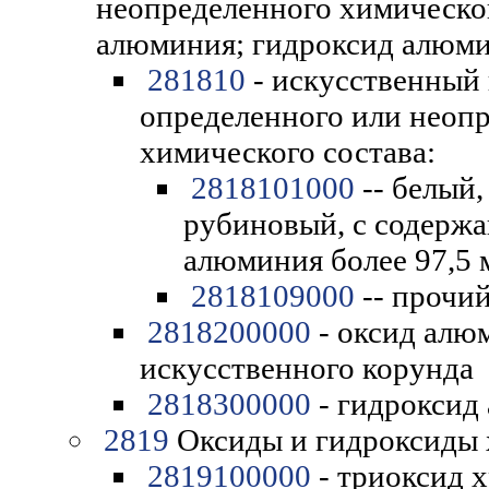
неопределенного химическог
алюминия; гидроксид алюми
281810
- искусственный
определенного или неоп
химического состава:
2818101000
-- белый,
рубиновый, с содержа
алюминия более 97,5 
2818109000
-- прочи
2818200000
- оксид алю
искусственного корунда
2818300000
- гидроксид
2819
Оксиды и гидроксиды 
2819100000
- триоксид 