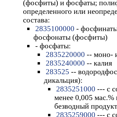
(фосфиты) и фосфаты; пол
определенного или неопред
состава:
2835100000
- фосфинаты
фосфонаты (фосфиты)
- фосфаты:
2835220000
-- моно- 
2835240000
-- калия
283525
-- водородфос
дикальция):
2835251000
--- с 
менее 0,005 мас.% 
безводный продук
2835259000
--- с 