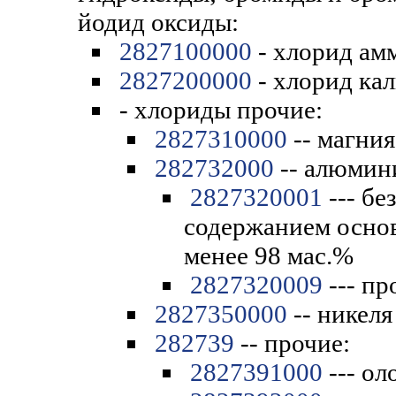
йодид оксиды:
2827100000
- хлорид ам
2827200000
- хлорид ка
- хлориды прочие:
2827310000
-- магния
282732000
-- алюмин
2827320001
--- бе
содержанием основ
менее 98 мас.%
2827320009
--- пр
2827350000
-- никеля
282739
-- прочие:
2827391000
--- ол