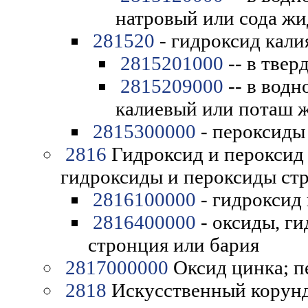
натровый или сода ж
281520
- гидроксид калия
2815201000
-- в твер
2815209000
-- в водн
калиевый или поташ 
2815300000
- пероксиды 
2816
Гидроксид и пероксид 
гидроксиды и пероксиды стр
2816100000
- гидроксид 
2816400000
- оксиды, г
стронция или бария
2817000000
Оксид цинка; п
2818
Искусственный корунд