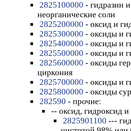
2825100000
- гидразин и
неорганические соли
2825200000
- оксид и ги
2825300000
- оксиды и 
2825400000
- оксиды и 
2825500000
- оксиды и 
2825600000
- оксиды ге
циркония
2825700000
- оксиды и 
2825800000
- оксиды су
282590
- прочие:
-- оксид, гидроксид и
2825901100
--- ги
чистотой 98% или 