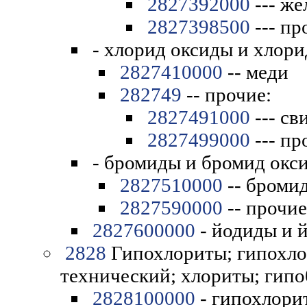
2827392000
--- же
2827398500
--- пр
- хлорид оксиды и хлори
2827410000
-- меди
282749
-- прочие:
2827491000
--- св
2827499000
--- пр
- бромиды и бромид окс
2827510000
-- бромид
2827590000
-- прочие
2827600000
- йодиды и 
2828
Гипохлориты; гипохло
технический; хлориты; гип
2828100000
- гипохлори