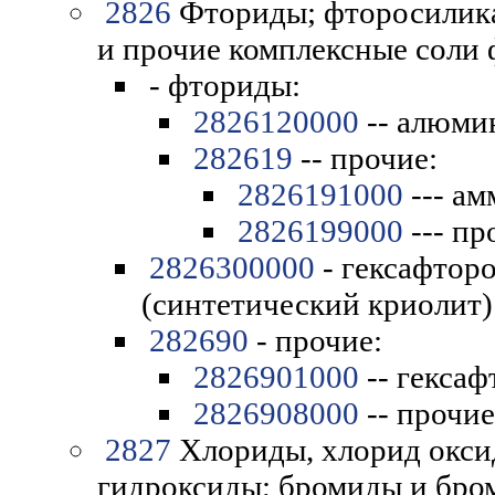
2826
Фториды; фторосилик
и прочие комплексные соли 
- фториды:
2826120000
-- алюми
282619
-- прочие:
2826191000
--- ам
2826199000
--- пр
2826300000
- гексафтор
(синтетический криолит)
282690
- прочие:
2826901000
-- гекса
2826908000
-- прочие
2827
Хлориды, хлорид окси
гидроксиды; бромиды и бро