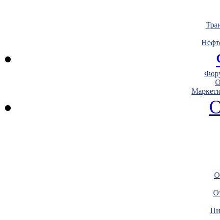
Тра
Нефт
Фору
О
Маркети
О
О
О
Пи